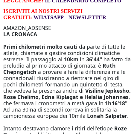
LEGGI ANCHE:
IL CALENDARIO COMPLETO
ISCRIVITI AI NOSTRI SERVIZI
GRATUITI:
WHATSAPP
-
NEWSLETTER
AMAZON_ADSENSE
LA CRONACA
Primi chilometri molto cauti
da parte di tutte le
atlete, chiamate a gestire condizioni climatiche
estreme. Il passaggio ai
10km
in
36'44"
ha fatto da
preludio al primo attacco di giornata: è
Ruth
Chepngetich
a provare a fare la differenza ma le
connazionali riusciranno a rientrare nel giro di
pochi chilometri formando un quintetto di testa,
che vedeva la presenza anche di
Visiline Jepkesho,
Rose Chelimo, Edna Kiplagat e Helalia Johannes
,
che fermava i cronometri a metà gara in
1h16'18"
.
Ad una 30ina di secondi correva in solitaria la
campionessa europea dei 10mila
Lonah Salpeter
.
Intanto destavano clamore i ritiri dell'etiope
Roze