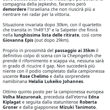
compagnia della Jepkesho, faranno però
demordere
l'israeliana che non riuscirà più a
rientrare nei radar per la vittoria.
Situazione invariata dopo 30km, con il quartetto
che transita in 1h49'13" e la Salpeter che finirà
nella
lunghissima lista delle ritirate
, così come
Giovanna Epis
(out dopo 29km).
Proprio in prossimità del
passaggio ai 35km
il
definitivo colpo di scena con la Chepngetich che
prende il rifornimento e scappa via, nessuna sarà
in grado di ricucire il gap. Non succederà più
niente con il podio completato dalla campionessa
uscente
Rose Chelimo
e dalla sorprendete
namibinana
Helalia Lukeiko Johannes
.
Ottimo quinto posto per la campionessa europea
Volha Mazuronak
, preceduta dall'eterna
Edna
Kiplagat
e seguita dalla statunitense
Roberta
Groner
e dalla giapponese
Mizuki Tanimoto
.