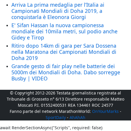
Arriva La prima medaglia per l’Italia ai
Campionati Mondiali di Doha 2019, a
conquistarla è Eleonora Giorgi
E' Sifan Hassan la nuova campionessa
mondiale dei 10mila metri, sul podio anche
Gidey e Tirop
Ritiro dopo 14km di gara per Sara Dossena
nella Maratona dei Campionati Mondiali di
Doha 2019
Grande gesto di fair play nelle batterie dei
5000m dei Mondiali di Doha. Dabo sorregge
Busby | VIDEO
© Copyright 2012-2026 Testata giornalistica registrata al
Tribunale di Grosseto n° 6/13 Direttore responsabile Matteo
Moscati P.I. 01552400531 REA 134461 ROC 24577
Fanno parte del network MarathonWorld:
OnYourMarks
-
SportDaily
-
AhAhAh
await RenderSectionAsync("Scripts", required: false)