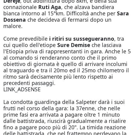
Dereje
, out addirittura dopo 8km, e della sua
connazionale
Ruti Aga
, che alzava bandiera
bianca intorno al 15°km. Difficoltà anche per
Sara
Dossena
che decideva di fermarsi dopo un
malore.
Come prevedibile
i ritiri su sussegueranno
, tra
cui quello dell'etiope
Sure Demise
che lasciava
l'Etiopia priva di rappresentanti in gara. Anche le 5
al comando si renderanno conto che il primo
obiettivo di giornata è quello di arrivare incolumi
al traguardo e tra il 20mo ed il 25mo chilometro il
ritmo sarà decisamente più lento rispetto ai
precedenti passaggi.
LINK_ADSENSE
La condotta guardinga della Salpeter darà i suoi
frutti nel corso della gara: la 37enne, che nelle
prime fasi era arrivata a pagare oltre 1 minuto
dalle battistrada, riuscirà gradualmente a risalire
fino a pagare poco più di 20". La timida reazione
delle battistrada, che nel frattempo perdevano la