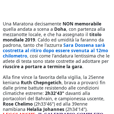
Una Maratona decisamente
NON memorabile
quella andata a scena a
Doha
, con partenza alla
mezzanotte locale, e che ha assegnato il
titolo
mondiale 2019
. Caldo ed umidità la faranno da
padrona, tanto che l'azzurra
Sara Dossena sarà
costretta al ritiro dopo essere svenuta al 12mo
chilometro
, cosi come l'andatura lentissima che le
atlete di testa sono state costrette ad adottare per
riuscire a portare a termine la gara
.
Alla fine vince la favorita della vigilia, la 25enne
keniana
Ruth Chepngetich
, brava a provarci fin
dalle prime battute resistendo alle condizioni
climatiche estreme:
2h32'43"
davanti alla
portacolori del Bahrain, e campionessa uscente,
Rose Chelimo
(2h33'46") ed alla 39enne
namibiana
Helalia Johannes
(2h34'14").