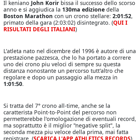
Il keniano
John Korir
bissa il successo dello scorso
anno e si aggiudica la
130ma edizione
della
Boston Marathon
con un crono stellare:
2:01:52
,
primato della gara (2:03:02) disintegrato. (
QUI I
RISULTATI DEGLI ITALIANI
)
L'atleta nato nel dicembre del 1996 è autore di una
prestazione pazzesca, che lo ha portato a correre
uno dei crono piu veloci di sempre su questa
distanza nonostante un percorso tutt'altro che
regolare e dopo un passaggio alla mezza in
1:01:50
.
Si tratta del 7° crono all-time, anche se la
caratterista Point-to-Point del percorso non
permetterebbe l'omologazione di eventuali record,
ma soprattutto è il miglior "negative split", la
seconda mezza piu veloce della prima, mai fatta
registrare. (
SCARICA L'APP ATHLETICS RECORDS
)