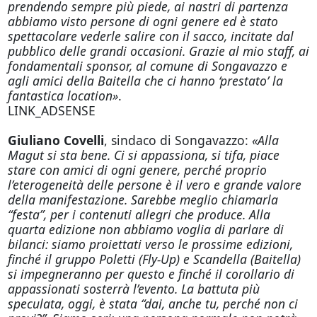
prendendo sempre più piede, ai nastri di partenza
abbiamo visto persone di ogni genere ed è stato
spettacolare vederle salire con il sacco, incitate dal
pubblico delle grandi occasioni. Grazie al mio staff, ai
fondamentali sponsor, al comune di Songavazzo e
agli amici della Baitella che ci hanno ‘prestato’ la
fantastica location»
.
LINK_ADSENSE
Giuliano Covelli
, sindaco di Songavazzo:
«Alla
Magut si sta bene. Ci si appassiona, si tifa, piace
stare con amici di ogni genere, perché proprio
l’eterogeneità delle persone è il vero e grande valore
della manifestazione. Sarebbe meglio chiamarla
“festa”, per i contenuti allegri che produce. Alla
quarta edizione non abbiamo voglia di parlare di
bilanci: siamo proiettati verso le prossime edizioni,
finché il gruppo Poletti (Fly-Up) e Scandella (Baitella)
si impegneranno per questo e finché il corollario di
appassionati sosterrà l’evento. La battuta più
speculata,
oggi
, è stata “dai, anche tu, perché non ci