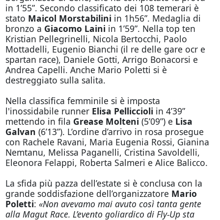
in 1’55”. Secondo classificato dei 108 temerari è
stato
Maicol Morstabilini
in 1h56”. Medaglia di
bronzo a
Giacomo Laini
in 1’59”. Nella top ten
Kristian Pellegrinelli, Nicola Bertocchi, Paolo
Mottadelli, Eugenio Bianchi (il re delle gare ocr e
spartan race), Daniele Gotti, Arrigo Bonacorsi e
Andrea Capelli. Anche Mario Poletti si è
destreggiato sulla salita.
Nella classifica femminile si è imposta
l'inossidabile runner
Elisa Pelliccioli
in 4’39”
mettendo in fila
Grease Molteni
(5’09”) e
Lisa
Galvan
(6’13”). L’ordine d’arrivo in rosa prosegue
con Rachele Ravani, Maria Eugenia Rossi, Gianina
Nemtanu, Melissa Paganelli, Cristina Savoldelli,
Eleonora Felappi, Roberta Salmeri e Alice Balicco.
La sfida più pazza dell’estate si è conclusa con la
grande soddisfazione dell’organizzatore
Mario
Poletti
:
«Non avevamo mai avuto così tanta gente
alla Magut Race. L’evento goliardico di Fly-Up sta