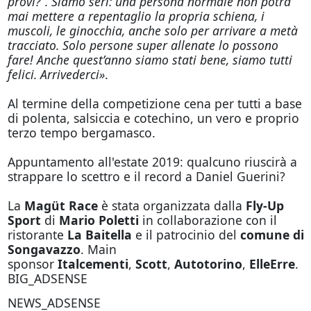
provi?”. Siamo seri: una persona normale non potrà
mai mettere a repentaglio la propria schiena, i
muscoli, le ginocchia, anche solo per arrivare a metà
tracciato. Solo persone super allenate lo possono
fare! Anche quest’anno siamo stati bene, siamo tutti
felici. Arrivederci»
.
Al termine della competizione cena per tutti a base
di polenta, salsiccia e cotechino, un vero e proprio
terzo tempo bergamasco.
Appuntamento all'estate 2019: qualcuno riuscirà a
strappare lo scettro e il record a Daniel Guerini?
La
Magüt Race
è stata organizzata dalla
Fly-Up
Sport
di
Mario Poletti
in collaborazione con il
ristorante
La Baitella
e il patrocinio del
comune di
Songavazzo
. Main
sponsor
Italcementi
,
Scott
,
Autotorino
,
ElleErre
.
BIG_ADSENSE
NEWS_ADSENSE