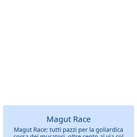
Magut Race
Magut Race: tutti pazzi per la goliardica
corsa dei muratori, oltre cento al via col