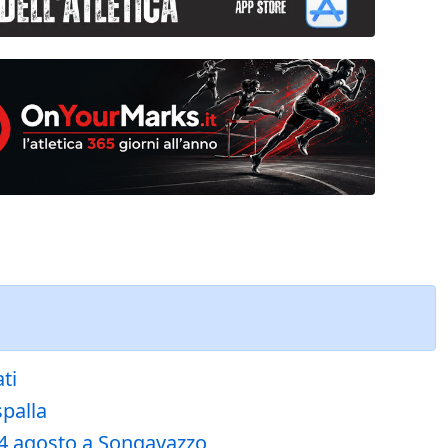
ti
spalla
l 4 agosto a Songavazzo