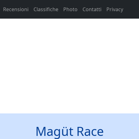
Recensioni
Classifiche
Photo
Contatti
Privacy
Magüt Race