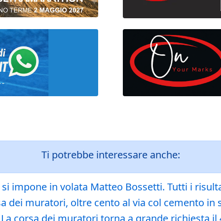
Ti potrebbe interessare anche:
i impone in volata Matteo Bossetti. Tutti i risulta
sa dei muratori, oltre cento al via col cemento in 
 La corsa dei muratori torna a grande richiesta i