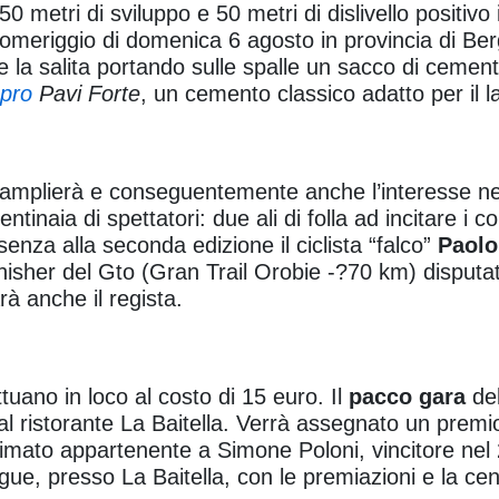
0 metri di sviluppo e 50 metri di dislivello positivo
pomeriggio di domenica 6 agosto in provincia di Be
re la salita portando sulle spalle un sacco di ceme
.pro
Pavi Forte
, un cemento classico adatto per il 
i si amplierà e conseguentemente anche l’interesse n
inaia di spettatori: due ali di folla ad incitare i c
nza alla seconda edizione il ciclista “falco”
Paolo
finisher del Gto (Gran Trail Orobie
-?
70 km) disputato
rà anche il regista.
ttuano in loco al costo di 15 euro. Il
pacco gara
del
al ristorante La Baitella. Verrà assegnato un premio 
imato appartenente a Simone Poloni, vincitore nel 2
gue, presso La Baitella, con le premiazioni e la ce