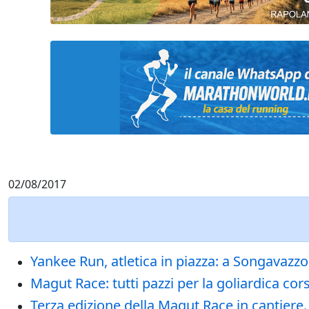
02/08/2017
Yankee Run, atletica in piazza: a Songavazzo s
Magut Race: tutti pazzi per la goliardica cor
Terza edizione della Magut Race in cantiere.