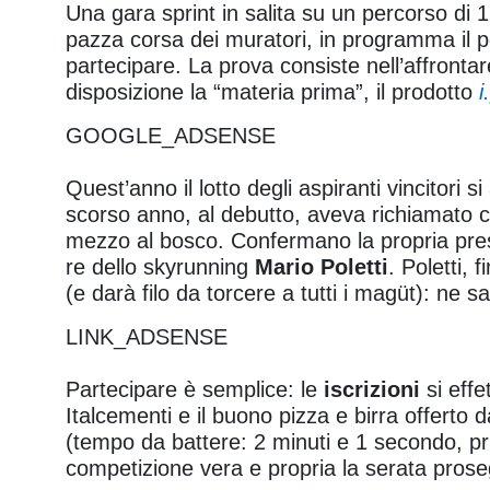
Una gara sprint in salita su un percorso di 15
pazza corsa dei muratori, in programma il 
partecipare. La prova consiste nell’affronta
disposizione la “materia prima”, il prodotto
i
GOOGLE_ADSENSE
Quest’anno il lotto degli aspiranti vincitor
scorso anno, al debutto, aveva richiamato cent
mezzo al bosco. Confermano la propria prese
re dello skyrunning
Mario Poletti
. Poletti, 
(e darà filo da torcere a tutti i magüt): ne sa
LINK_ADSENSE
Partecipare è semplice: le
iscrizioni
si effe
Italcementi e il buono pizza e birra offerto d
(tempo da battere: 2 minuti e 1 secondo, pr
competizione vera e propria la serata prose