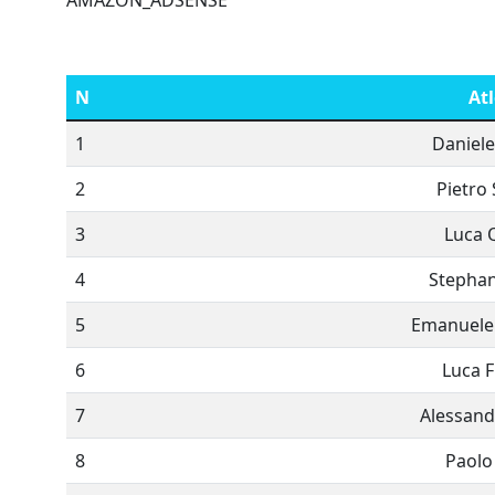
AMAZON_ADSENSE
N
Atl
1
Daniele
2
Pietro 
3
Luca 
4
Stephan
5
Emanuele 
6
Luca F
7
Alessand
8
Paolo 