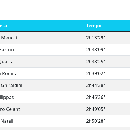
eta
Tempo
 Meucci
2h13'29"
Sartore
2h38'09"
Quarta
2h38'25"
 Romita
2h39'02"
Ghiraldini
2h44'38"
ilippas
2h46'36"
ro Celant
2h49'05"
Natali
2h50'28"