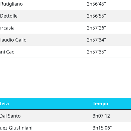
utigliano
2h56'45"
Dettolle
2h56'55"
arcasia
2h57'26"
laudio Gallo
2h57'34"
ni Cao
2h57'35"
leta
Tempo
Dal Santo
3h07'12
uez Giustiniani
3h15'06"