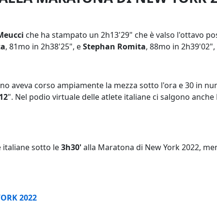
Meucci
che ha stampato un 2h13'29" che è valso l'ottavo po
ta
, 81mo in 2h38'25", e
Stephan Romita
, 88mo in 2h39'02",
nno aveva corso ampiamente la mezza sotto l'ora e 30 in num
12
". Nel podio virtuale delle atlete italiane ci salgono anche
 italiane sotto le
3h30'
alla Maratona di New York 2022, me
YORK 2022