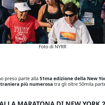
Foto di NYRR
no preso parte alla
51ma edizione della New Yo
straniera più numerosa
tra gli oltre 50mila part
NI ALLA MARATONA DI NEW YORK 