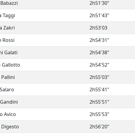
 Babazzi
2h51'30"
 Taggi
2h51'43"
a Zakri
2h53'03
 Rossi
2h54'31"
i Galati
2h54'38"
 Gallotto
2h54'52"
Pallini
2h55'03"
Salaro
2h55'41"
Gandini
2h55'51"
o Avico
2h55'53"
 Digesto
2h56'20"