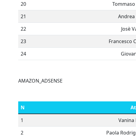
20
Tommaso R
21
Andrea 
22
Josè V
23
Francesco C
24
Giovan
AMAZON_ADSENSE
N
At
1
Vanina 
2
Paola Rodrig