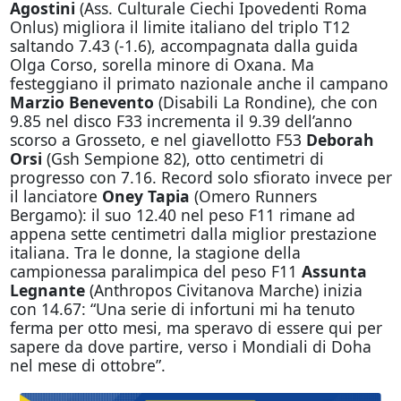
Agostini
(Ass. Culturale Ciechi Ipovedenti Roma
Onlus) migliora il limite italiano del triplo T12
saltando 7.43 (-1.6), accompagnata dalla guida
Olga Corso, sorella minore di Oxana. Ma
festeggiano il primato nazionale anche il campano
Marzio Benevento
(Disabili La Rondine), che con
9.85 nel disco F33 incrementa il 9.39 dell’anno
scorso a Grosseto, e nel giavellotto F53
Deborah
Orsi
(Gsh Sempione 82), otto centimetri di
progresso con 7.16. Record solo sfiorato invece per
il lanciatore
Oney Tapia
(Omero Runners
Bergamo): il suo 12.40 nel peso F11 rimane ad
appena sette centimetri dalla miglior prestazione
italiana. Tra le donne, la stagione della
campionessa paralimpica del peso F11
Assunta
Legnante
(Anthropos Civitanova Marche) inizia
con 14.67: “Una serie di infortuni mi ha tenuto
ferma per otto mesi, ma speravo di essere qui per
sapere da dove partire, verso i Mondiali di Doha
nel mese di ottobre”.