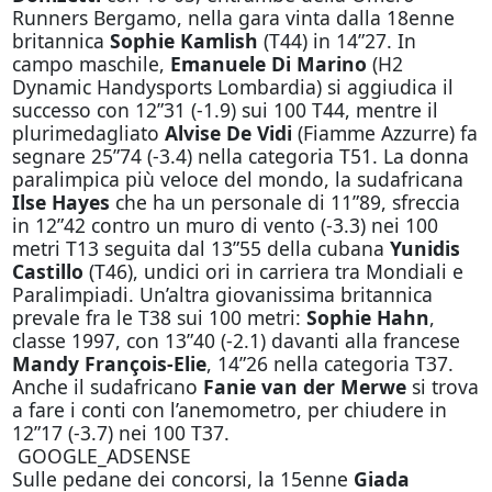
Runners Bergamo, nella gara vinta dalla 18enne
britannica
Sophie Kamlish
(T44) in 14”27. In
campo maschile,
Emanuele Di Marino
(H2
Dynamic Handysports Lombardia) si aggiudica il
successo con 12”31 (-1.9) sui 100 T44, mentre il
plurimedagliato
Alvise De Vidi
(Fiamme Azzurre) fa
segnare 25”74 (-3.4) nella categoria T51. La donna
paralimpica più veloce del mondo, la sudafricana
Ilse Hayes
che ha un personale di 11”89, sfreccia
in 12”42 contro un muro di vento (-3.3) nei 100
metri T13 seguita dal 13”55 della cubana
Yunidis
Castillo
(T46), undici ori in carriera tra Mondiali e
Paralimpiadi. Un’altra giovanissima britannica
prevale fra le T38 sui 100 metri:
Sophie Hahn
,
classe 1997, con 13”40 (-2.1) davanti alla francese
Mandy François-Elie
, 14”26 nella categoria T37.
Anche il sudafricano
Fanie van der Merwe
si trova
a fare i conti con l’anemometro, per chiudere in
12”17 (-3.7) nei 100 T37.
GOOGLE_ADSENSE
Sulle pedane dei concorsi, la 15enne
Giada