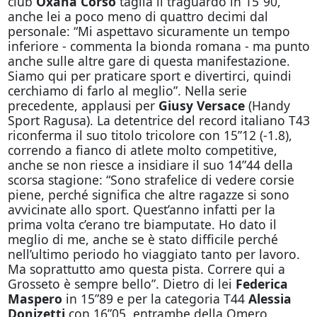
club
Oxana Corso
taglia il traguardo in 15”90,
anche lei a poco meno di quattro decimi dal
personale: “Mi aspettavo sicuramente un tempo
inferiore - commenta la bionda romana - ma punto
anche sulle altre gare di questa manifestazione.
Siamo qui per praticare sport e divertirci, quindi
cerchiamo di farlo al meglio”. Nella serie
precedente, applausi per
Giusy Versace
(Handy
Sport Ragusa). La detentrice del record italiano T43
riconferma il suo titolo tricolore con 15”12 (-1.8),
correndo a fianco di atlete molto competitive,
anche se non riesce a insidiare il suo 14”44 della
scorsa stagione: “Sono strafelice di vedere corsie
piene, perché significa che altre ragazze si sono
avvicinate allo sport. Quest’anno infatti per la
prima volta c’erano tre biamputate. Ho dato il
meglio di me, anche se è stato difficile perché
nell’ultimo periodo ho viaggiato tanto per lavoro.
Ma soprattutto amo questa pista. Correre qui a
Grosseto è sempre bello”. Dietro di lei
Federica
Maspero
in 15”89 e per la categoria T44
Alessia
Donizetti
con 16”05, entrambe della Omero