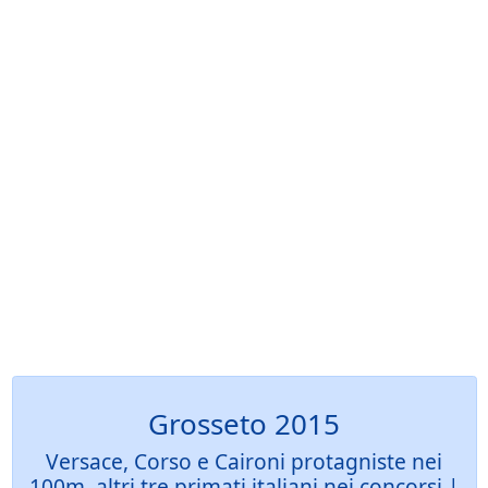
Grosseto 2015
Versace, Corso e Caironi protagniste nei
100m, altri tre primati italiani nei concorsi |