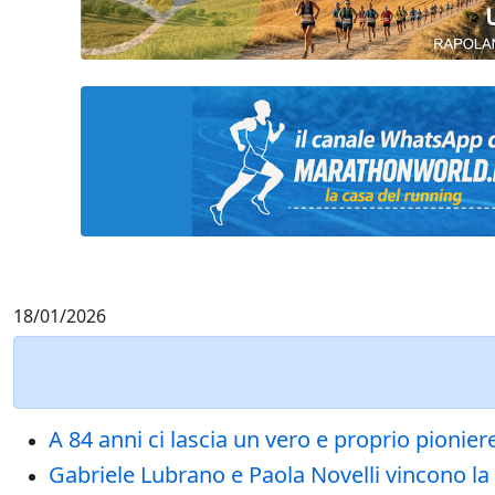
18/01/2026
A 84 anni ci lascia un vero e proprio pionier
Gabriele Lubrano e Paola Novelli vincono la