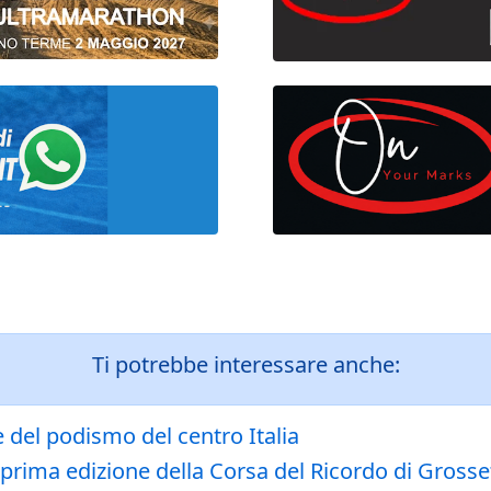
Ti potrebbe interessare anche:
e del podismo del centro Italia
 prima edizione della Corsa del Ricordo di Grosse