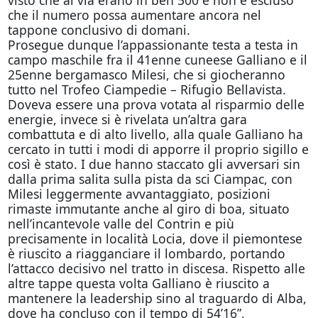
visto che al via erano in ben 500 e non è escluso
che il numero possa aumentare ancora nel
tappone conclusivo di
domani
.
Prosegue dunque l’appassionante testa a testa in
campo maschile fra il 41enne cuneese Galliano e il
25enne bergamasco Milesi, che si giocheranno
tutto nel Trofeo Ciampedie – Rifugio Bellavista.
Doveva essere una prova votata al risparmio delle
energie, invece si è rivelata un’altra gara
combattuta e di alto livello, alla quale Galliano ha
cercato in tutti i modi di apporre il proprio sigillo e
così è stato. I due hanno staccato gli avversari sin
dalla prima salita sulla pista da sci Ciampac, con
Milesi leggermente avvantaggiato, posizioni
rimaste immutante anche al giro di boa, situato
nell’incantevole valle del Contrin e più
precisamente in località Locia, dove il piemontese
è riuscito a riagganciare il lombardo, portando
l’attacco decisivo nel tratto in discesa. Rispetto alle
altre tappe questa volta Galliano è riuscito a
mantenere la leadership sino al traguardo di Alba,
dove ha concluso con il tempo di 54’16”,