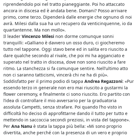
riprendendolo poi nel tratto pianeggiante. Poi ho attaccato
ancora in discesa ed è andata bene.
Domani
? Posso arrivare
primo, come terzo. Dipenderà dalle energie che ognuno di noi
avrà. Milesi dalla sua ha un recupero da venticinquenne, io da
quartantenne. Ma non mollo».
Il leader
Vincenzo Milesi
non dorme comunque sonni
tranquilli: «Galliano è davvero un osso duro, ci giocheremo
tutto nel tappone.
Oggi
stavo bene ed in salita ero riuscito a
dare qualche secondo al rivale, che poi mi ha agganciato e
superato nel tratto in discesa, dove non sono riuscito a fare
ritmo. La stanchezza si fa comunque sentire. Nell’ultimo atto
non ci saranno tatticismi, vincerà chi ne ha di più».
Soddisfatto per il primo podio di tappa
Andrea Regazzoni
: «Pur
essendo terzo in generale non ero mai riuscito a gustarmi la
flower ceremony, e finalmente ci sono riuscito. Ero partito con
l’idea di controllare il mio avversario per la graduatoria
assoluta Campetti, senza strafare. Poi quando l’ho visto in
difficoltà ho deciso di approfittarne dando il tutto per tutto e
mettendo in saccoccia secondi preziosi, in vista del tappone».
Per
Ana Nanu
è stata la tappa più bella: «Mi sono proprio
divertita, anche perché con la presenza di un vero e proprio