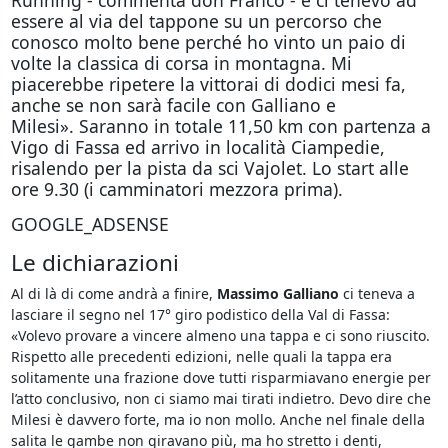
Running - commenta don Franco - e ci tenevo ad
essere al via del tappone su un percorso che
conosco molto bene perché ho vinto un paio di
volte la classica di corsa in montagna. Mi
piacerebbe ripetere la vittorai di dodici mesi fa,
anche se non sarà facile con Galliano e
Milesi». Saranno in totale 11,50 km con partenza a
Vigo di Fassa ed arrivo in località Ciampedie,
risalendo per la pista da sci Vajolet. Lo start alle
ore 9.30 (i camminatori mezzora prima).
GOOGLE_ADSENSE
Le dichiarazioni
Al di là di come andrà a finire,
Massimo Galliano
ci teneva a
lasciare il segno nel 17° giro podistico della Val di Fassa:
«Volevo provare a vincere almeno una tappa e ci sono riuscito.
Rispetto alle precedenti edizioni, nelle quali la tappa era
solitamente una frazione dove tutti risparmiavano energie per
l’atto conclusivo, non ci siamo mai tirati indietro. Devo dire che
Milesi è davvero forte, ma io non mollo. Anche nel finale della
salita le gambe non giravano più, ma ho stretto i denti,