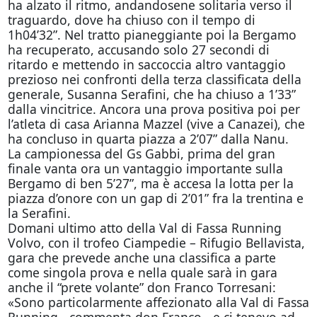
ha alzato il ritmo, andandosene solitaria verso il
traguardo, dove ha chiuso con il tempo di
1h04’32”. Nel tratto pianeggiante poi la Bergamo
ha recuperato, accusando solo 27 secondi di
ritardo e mettendo in saccoccia altro vantaggio
prezioso nei confronti della terza classificata della
generale, Susanna Serafini, che ha chiuso a 1’33”
dalla vincitrice. Ancora una prova positiva poi per
l’atleta di casa Arianna Mazzel (vive a Canazei), che
ha concluso in quarta piazza a 2’07” dalla Nanu.
La campionessa del Gs Gabbi, prima del gran
finale vanta ora un vantaggio importante sulla
Bergamo di ben 5’27”, ma è accesa la lotta per la
piazza d’onore con un gap di 2’01” fra la trentina e
la Serafini.
Domani
ultimo atto della Val di Fassa Running
Volvo, con il trofeo Ciampedie – Rifugio Bellavista,
gara che prevede anche una classifica a parte
come singola prova e nella quale sarà in gara
anche il “prete volante” don Franco Torresani:
«Sono particolarmente affezionato alla Val di Fassa