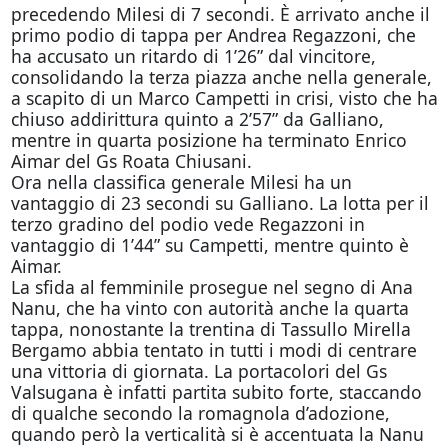
precedendo Milesi di 7 secondi. È arrivato anche il
primo podio di tappa per Andrea Regazzoni, che
ha accusato un ritardo di 1’26” dal vincitore,
consolidando la terza piazza anche nella generale,
a scapito di un Marco Campetti in crisi, visto che ha
chiuso addirittura quinto a 2’57” da Galliano,
mentre in quarta posizione ha terminato Enrico
Aimar del Gs Roata Chiusani.
Ora nella classifica generale Milesi ha un
vantaggio di 23 secondi su Galliano. La lotta per il
terzo gradino del podio vede Regazzoni in
vantaggio di 1’44” su Campetti, mentre quinto è
Aimar.
La sfida al femminile prosegue nel segno di Ana
Nanu, che ha vinto con autorità anche la quarta
tappa, nonostante la trentina di Tassullo Mirella
Bergamo abbia tentato in tutti i modi di centrare
una vittoria di giornata. La portacolori del Gs
Valsugana è infatti partita subito forte, staccando
di qualche secondo la romagnola d’adozione,
quando però la verticalità si è accentuata la Nanu