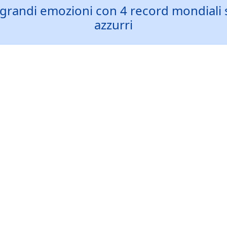
grandi emozioni con 4 record mondiali s
azzurri