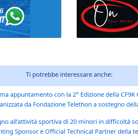
Ti potrebbe interessare anche:
oma appuntamento con la 2° Edizione della CF9K 
rganizzata da Fondazione Telethon a sostegno della
o all’attività sportiva di 20 minori in difficoltà
enting Sponsor e Official Technical Partner della