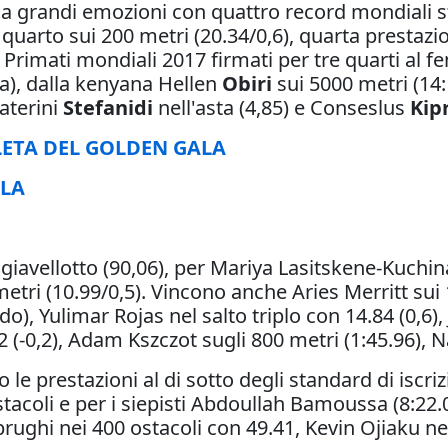
a grandi emozioni con quattro record mondiali st
quarto sui 200 metri (20.34/0,6), quarta prestaz
Primati mondiali 2017 firmati per tre quarti al f
la), dalla kenyana Hellen
Obiri
sui 5000 metri (14:
Katerini
Stefanidi
nell'asta (4,85) e Conseslus
Kip
ETA DEL GOLDEN GALA
ALA
iavellotto (90,06), per Mariya Lasitskene-Kuchina
tri (10.99/0,5). Vincono anche Aries Merritt sui 1
, Yulimar Rojas nel salto triplo con 14.84 (0,6), J
2 (-0,2), Adam Kszczot sugli 800 metri (1:45.96), 
no le prestazioni al di sotto degli standard di iscr
ostacoli e per i siepisti Abdoullah Bamoussa (8:22.
ughi nei 400 ostacoli con 49.41, Kevin Ojiaku nel