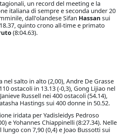
agionali, un record del meeting e la
ione italiana di sempre e seconda under 20
emminile, dall'olandese Sifan
Hassan
sui
18.37, quinto crono all-time e primato
ruto
(8:04.63).
 nel salto in alto (2,00), Andre De Grasse
10 ostacoli in 13.13 (-0,3), Gong Lijiao nel
anieve Russell nei 400 ostacoli (54.14),
Natasha Hastings sui 400 donne in 50.52.
izione iridata per Yadisleidys Pedroso
00) e Yohannes Chiappinelli (8:27.34). Nelle
 lungo con 7,90 (0,4) e Joao Bussotti sui