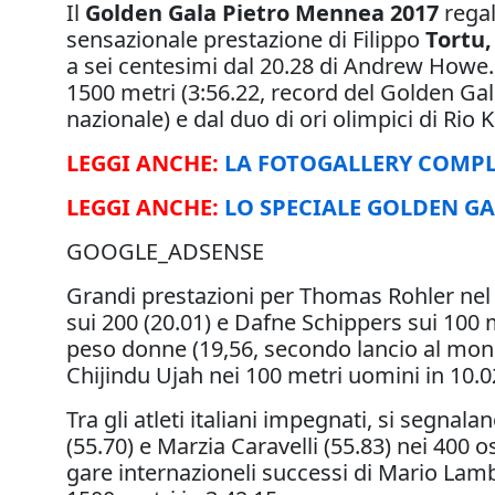
Il
Golden Gala Pietro Mennea 2017
regal
sensazionale prestazione di Filippo
Tortu,
a sei centesimi dal 20.28 di Andrew Howe. 
1500 metri (3:56.22, record del Golden Ga
nazionale) e dal duo di ori olimpici di Rio 
LEGGI ANCHE:
LA FOTOGALLERY COMPL
LEGGI ANCHE:
LO SPECIALE GOLDEN G
GOOGLE_ADSENSE
Grandi prestazioni per Thomas Rohler nel g
sui 200 (20.01) e Dafne Schippers sui 100 me
peso donne (19,56, secondo lancio al mondo)
Chijindu Ujah nei 100 metri uomini in 10.0
Tra gli atleti italiani impegnati, si segnala
(55.70) e Marzia Caravelli (55.83) nei 400 
gare internazioneli successi di Mario Lambr