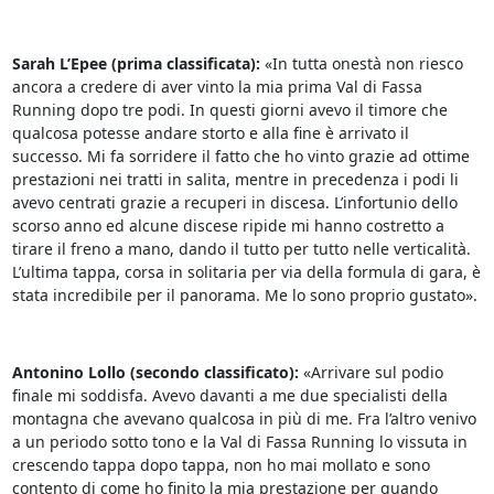
Sarah L’Epee (prima classificata):
«In tutta onestà non riesco
ancora a credere di aver vinto la mia prima Val di Fassa
Running dopo tre podi. In questi giorni avevo il timore che
qualcosa potesse andare storto e alla fine è arrivato il
successo. Mi fa sorridere il fatto che ho vinto grazie ad ottime
prestazioni nei tratti in salita, mentre in precedenza i podi li
avevo centrati grazie a recuperi in discesa. L’infortunio dello
scorso anno ed alcune discese ripide mi hanno costretto a
tirare il freno a mano, dando il tutto per tutto nelle verticalità.
L’ultima tappa, corsa in solitaria per via della formula di gara, è
stata incredibile per il panorama. Me lo sono proprio gustato».
Antonino Lollo (secondo classificato):
«Arrivare sul podio
finale mi soddisfa. Avevo davanti a me due specialisti della
montagna che avevano qualcosa in più di me. Fra l’altro venivo
a un periodo sotto tono e la Val di Fassa Running lo vissuta in
crescendo tappa dopo tappa, non ho mai mollato e sono
contento di come ho finito la mia prestazione per quando