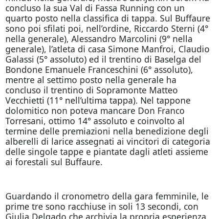
concluso la sua Val di Fassa Running con un
quarto posto nella classifica di tappa. Sul Buffaure
sono poi sfilati poi, nell’ordine, Riccardo Sterni (4°
nella generale), Alessandro Marcolini (9° nella
generale), l’atleta di casa Simone Manfroi, Claudio
Galassi (5° assoluto) ed il trentino di Baselga del
Bondone Emanuele Franceschini (6° assoluto),
mentre al settimo posto nella generale ha
concluso il trentino di Sopramonte Matteo
Vecchietti (11° nell’ultima tappa). Nel tappone
dolomitico non poteva mancare Don Franco
Torresani, ottimo 14° assoluto e coinvolto al
termine delle premiazioni nella benedizione degli
alberelli di larice assegnati ai vincitori di categoria
delle singole tappe e piantate dagli atleti assieme
ai forestali sul Buffaure.
Guardando il cronometro della gara femminile, le
prime tre sono racchiuse in soli 13 secondi, con
Giulia Delgado che archivia la propria esperienza