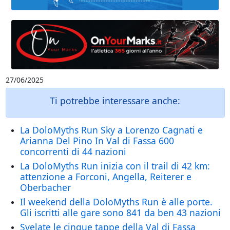
27/06/2025
Ti potrebbe interessare anche:
La DoloMyths Run Sky a Lorenzo Cagnati e
Arianna Del Pino In Val di Fassa 600
concorrenti di 44 nazioni
La DoloMyths Run inizia con il trail di 42 km:
attenzione a Forconi, Angella, Reiterer e
Oberbacher
Il weekend della DoloMyths Run è alle porte.
Gli iscritti alle gare sono 841 da ben 43 nazioni
Svelate le cinque tappe della Val di Fassa