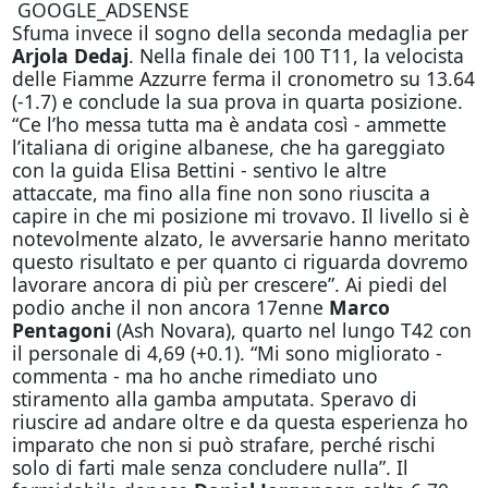
GOOGLE_ADSENSE
Sfuma invece il sogno della seconda medaglia per
Arjola Dedaj
. Nella finale dei 100 T11, la velocista
delle Fiamme Azzurre ferma il cronometro su 13.64
(-1.7) e conclude la sua prova in quarta posizione.
“Ce l’ho messa tutta ma è andata così - ammette
l’italiana di origine albanese, che ha gareggiato
con la guida Elisa Bettini - sentivo le altre
attaccate, ma fino alla fine non sono riuscita a
capire in che mi posizione mi trovavo. Il livello si è
notevolmente alzato, le avversarie hanno meritato
questo risultato e per quanto ci riguarda dovremo
lavorare ancora di più per crescere”. Ai piedi del
podio anche il non ancora 17enne
Marco
Pentagoni
(Ash Novara), quarto nel lungo T42 con
il personale di 4,69 (+0.1). “Mi sono migliorato -
commenta - ma ho anche rimediato uno
stiramento alla gamba amputata. Speravo di
riuscire ad andare oltre e da questa esperienza ho
imparato che non si può strafare, perché rischi
solo di farti male senza concludere nulla”. Il