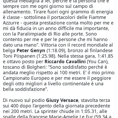
questa medaglia a lei, perché è la persona che è
sempre con me ogni giorno sul campo di
allenamento. Tirare fuori ogni grammo di energia
è classe - sottolinea il portacolori delle Fiamme
Azzurre - questa prestazione conta molto per me e
mi dà fiducia in un anno difficile ma importante,
con la Paralimpiade di Rio alle porte. Sono
contento per me e per le persone che mi hanno
dato una mano”. Vittoria con il record mondiale al
belga
Peter Genyn
(1:18.09), bronzo al finlandese
Toni Piispanen (1:25.98). Nella stessa gara, 1:41.85
e ottavo posto per
Riccardo Cavallini
(You Can),
toscano di Bolgheri: “Sono soddisfatto perché è
andata meglio rispetto ai 100 metri. E’ il mio primo
Campionato Europeo e per me essere il peggiore
degli otto migliori a livello continentale è una
bella soddisfazione”.
Di nuovo sul podio
Giusy Versace
, stavolta terza
sui 400 dopo l’argento della giornata precedente
nei 200 metri. La sprinter chiude in 1:05.31, alle
spalle della francese Marie-Amelie Le Fur (59.34 a