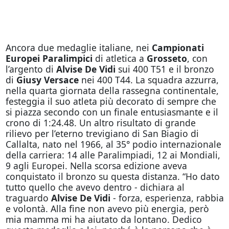
Ancora due medaglie italiane, nei
Campionati
Europei Paralimpici
di atletica a
Grosseto
, con
l’argento di
Alvise De Vidi
sui 400 T51 e il bronzo
di
Giusy Versace
nei 400 T44. La squadra azzurra,
nella quarta giornata della rassegna continentale,
festeggia il suo atleta più decorato di sempre che
si piazza secondo con un finale entusiasmante e il
crono di 1:24.48. Un altro risultato di grande
rilievo per l’eterno trevigiano di San Biagio di
Callalta, nato nel 1966, al 35° podio internazionale
della carriera: 14 alle Paralimpiadi, 12 ai Mondiali,
9 agli Europei. Nella scorsa edizione aveva
conquistato il bronzo su questa distanza. “Ho dato
tutto quello che avevo dentro - dichiara al
traguardo
Alvise De Vidi
- forza, esperienza, rabbia
e volontà. Alla fine non avevo più energia, però
mia mamma mi ha aiutato da lontano. Dedico