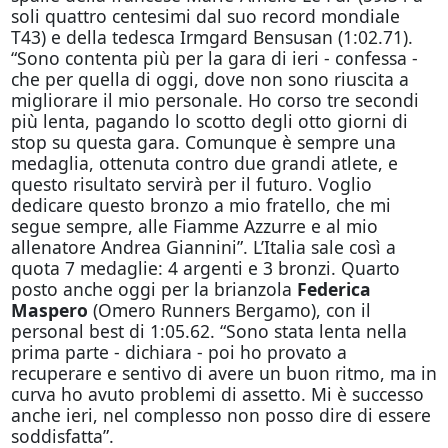
soli quattro centesimi dal suo record mondiale
T43) e della tedesca Irmgard Bensusan (1:02.71).
“Sono contenta più per la gara di ieri - confessa -
che per quella di
oggi
, dove non sono riuscita a
migliorare il mio personale. Ho corso tre secondi
più lenta, pagando lo scotto degli otto giorni di
stop su questa gara. Comunque è sempre una
medaglia, ottenuta contro due grandi atlete, e
questo risultato servirà per il futuro. Voglio
dedicare questo bronzo a mio fratello, che mi
segue sempre, alle Fiamme Azzurre e al mio
allenatore Andrea Giannini”. L’Italia sale così a
quota 7 medaglie: 4 argenti e 3 bronzi. Quarto
posto anche
oggi
per la brianzola
Federica
Maspero
(Omero Runners Bergamo), con il
personal best di 1:05.62. “Sono stata lenta nella
prima parte - dichiara - poi ho provato a
recuperare e sentivo di avere un buon ritmo, ma in
curva ho avuto problemi di assetto. Mi è successo
anche ieri, nel complesso non posso dire di essere
soddisfatta”.