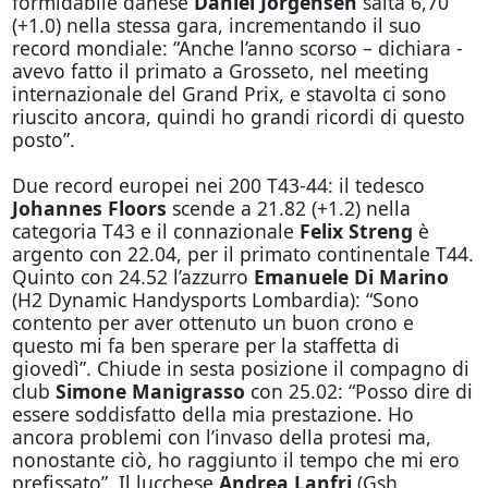
formidabile danese
Daniel Jorgensen
salta 6,70
(+1.0) nella stessa gara, incrementando il suo
record mondiale: “Anche l’anno scorso – dichiara -
avevo fatto il primato a Grosseto, nel meeting
internazionale del Grand Prix, e stavolta ci sono
riuscito ancora, quindi ho grandi ricordi di questo
posto”.
Due record europei nei 200 T43-44: il tedesco
Johannes Floors
scende a 21.82 (+1.2) nella
categoria T43 e il connazionale
Felix Streng
è
argento con 22.04, per il primato continentale T44.
Quinto con 24.52 l’azzurro
Emanuele Di Marino
(H2 Dynamic Handysports Lombardia): “Sono
contento per aver ottenuto un buon crono e
questo mi fa ben sperare per la staffetta di
giovedì”. Chiude in sesta posizione il compagno di
club
Simone Manigrasso
con 25.02: “Posso dire di
essere soddisfatto della mia prestazione. Ho
ancora problemi con l’invaso della protesi ma,
nonostante ciò, ho raggiunto il tempo che mi ero
prefissato”. Il lucchese
Andrea Lanfri
(Gsh