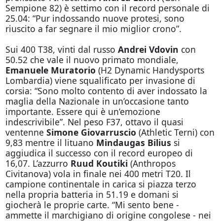
Sempione 82) è settimo con il record personale di
25.04: “Pur indossando nuove protesi, sono
riuscito a far segnare il mio miglior crono”.
Sui 400 T38, vinti dal russo
Andrei Vdovin
con
50.52 che vale il nuovo primato mondiale,
Emanuele Muratorio
(H2 Dynamic Handysports
Lombardia) viene squalificato per invasione di
corsia: “Sono molto contento di aver indossato la
maglia della Nazionale in un’occasione tanto
importante. Essere qui è un’emozione
indescrivibile”. Nel peso F37, ottavo il quasi
ventenne
Simone Giovarruscio
(Athletic Terni) con
9,83 mentre il lituano
Mindaugas Bilius
si
aggiudica il successo con il record europeo di
16,07. L’azzurro
Ruud Koutiki
(Anthropos
Civitanova) vola in finale nei 400 metri T20. Il
campione continentale in carica si piazza terzo
nella propria batteria in 51.19 e
domani
si
giocherà le proprie carte. “Mi sento bene -
ammette il marchigiano di origine congolese - nei