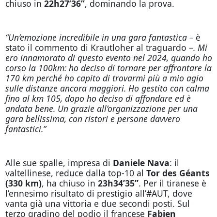
chiuso in
22h27’36’’
, dominando la prova.
“Un’emozione incredibile in una gara fantastica –
è
stato il commento di Krautloher al traguardo –
. Mi
ero innamorato di questo evento nel 2024, quando ho
corso la 100km: ho deciso di tornare per affrontare la
170 km perché ho capito di trovarmi più a mio agio
sulle distanze ancora maggiori. Ho gestito con calma
fino al km 105, dopo ho deciso di affondare ed è
andata bene. Un grazie all’organizzazione per una
gara bellissima, con ristori e persone davvero
fantastici.”
Alle sue spalle, impresa di
Daniele Nava
: il
valtellinese, reduce dalla top-10 al
Tor des Géants
(330 km)
, ha chiuso in
23h34’35’’
. Per il tiranese è
l’ennesimo risultato di prestigio all’#AUT, dove
vanta già una vittoria e due secondi posti. Sul
terzo gradino del podio il francese
Fabien