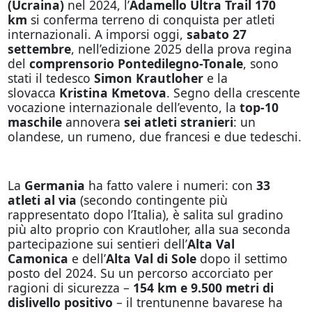
(Ucraina)
nel 2024, l’
Adamello Ultra Trail 170
km
si conferma terreno di conquista per atleti
internazionali. A imporsi oggi,
sabato 27
settembre
, nell’edizione 2025 della prova regina
del
comprensorio Pontedilegno-Tonale
, sono
stati il tedesco
Simon Krautloher
e la
slovacca
Kristina Kmetova
. Segno della crescente
vocazione internazionale dell’evento, la
top-10
maschile
annovera
sei atleti stranieri
: un
olandese, un rumeno, due francesi e due tedeschi.
La
Germania
ha fatto valere i numeri: con
33
atleti al via
(secondo contingente più
rappresentato dopo l’Italia), è salita sul gradino
più alto proprio con Krautloher, alla sua seconda
partecipazione sui sentieri dell’
Alta Val
Camonica
e dell’
Alta Val di Sole
dopo il settimo
posto del 2024. Su un percorso accorciato per
ragioni di sicurezza –
154 km e 9.500 metri di
dislivello positivo
– il trentunenne bavarese ha