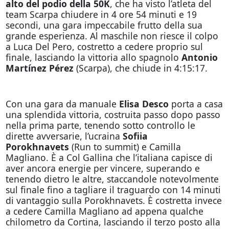
alto del podio della 50K
, che ha visto l’atleta del
team Scarpa chiudere in 4 ore 54 minuti e 19
secondi, una gara impeccabile frutto della sua
grande esperienza. Al maschile non riesce il colpo
a Luca Del Pero, costretto a cedere proprio sul
finale, lasciando la vittoria allo spagnolo
Antonio
Martínez Pérez
(Scarpa), che chiude in 4:15:17.
Con una gara da manuale
Elisa Desco
porta a casa
una splendida vittoria, costruita passo dopo passo
nella prima parte, tenendo sotto controllo le
dirette avversarie, l’ucraina
Sofiia
Porokhnavets
(Run to summit) e Camilla
Magliano. È a Col Gallina che l’italiana capisce di
aver ancora energie per vincere, superando e
tenendo dietro le altre, staccandole notevolmente
sul finale fino a tagliare il traguardo con 14 minuti
di vantaggio sulla Porokhnavets. È costretta invece
a cedere Camilla Magliano ad appena qualche
chilometro da Cortina, lasciando il terzo posto alla