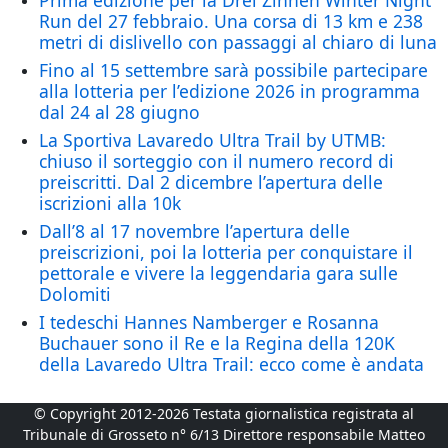
Prima edizione per la Drei Zinnen Winter Night
Run del 27 febbraio. Una corsa di 13 km e 238
metri di dislivello con passaggi al chiaro di luna
Fino al 15 settembre sarà possibile partecipare
alla lotteria per l’edizione 2026 in programma
dal 24 al 28 giugno
La Sportiva Lavaredo Ultra Trail by UTMB:
chiuso il sorteggio con il numero record di
preiscritti. Dal 2 dicembre l’apertura delle
iscrizioni alla 10k
Dall’8 al 17 novembre l’apertura delle
preiscrizioni, poi la lotteria per conquistare il
pettorale e vivere la leggendaria gara sulle
Dolomiti
I tedeschi Hannes Namberger e Rosanna
Buchauer sono il Re e la Regina della 120K
della Lavaredo Ultra Trail: ecco come è andata
© Copyright 2012-2026 Testata giornalistica registrata al
Tribunale di Grosseto n° 6/13 Direttore responsabile Matteo