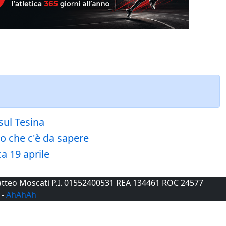
sul Tesina
lo che c'è da sapere
ca 19 aprile
 Matteo Moscati P.I. 01552400531 REA 134461 ROC 24577
-
AhAhAh