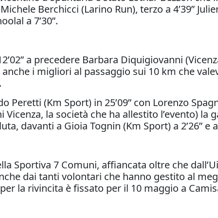
 Michele Berchicci (Larino Run), terzo a 4’39” Jul
oolal a 7’30”.
2’02” a precedere Barbara Diquigiovanni (Vicenz
i anche i migliori al passaggio sui 10 km che vale
.
o Peretti (Km Sport) in 25’09” con Lorenzo Spagn
i Vicenza, la società che ha allestito l’evento) la
luta, davanti a Gioia Tognin (Km Sport) a 2’26” e
ella Sportiva 7 Comuni, affiancata oltre che dall
che dai tanti volontari che hanno gestito al meglio
per la rivincita è fissato per il 10 maggio a Camis