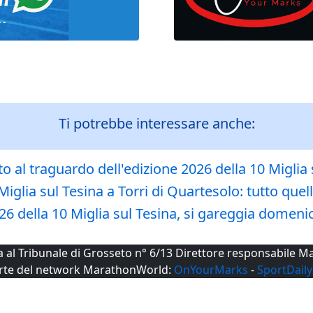
Ti potrebbe interessare anche:
to al traguardo dell'edizione 2026 della 10 Miglia 
iglia sul Tesina a Torri di Quartesolo: tutto quel
026 della 10 Miglia sul Tesina, si gareggia domeni
ta al Tribunale di Grosseto n° 6/13 Direttore responsabile
rte del network MarathonWorld:
OnYourMarks
-
SportDaily