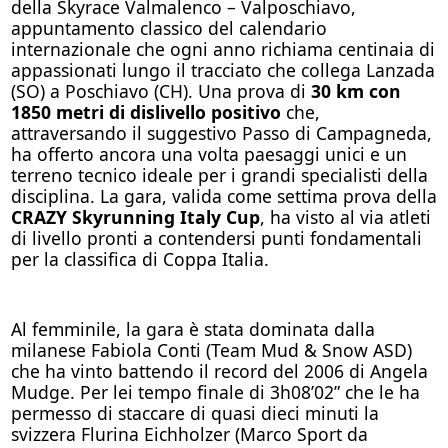
della Skyrace Valmalenco – Valposchiavo,
appuntamento classico del calendario
internazionale che ogni anno richiama centinaia di
appassionati lungo il tracciato che collega Lanzada
(SO) a Poschiavo (CH). Una prova di
30 km con
1850 metri di dislivello positivo
che,
attraversando il suggestivo Passo di Campagneda,
ha offerto ancora una volta paesaggi unici e un
terreno tecnico ideale per i grandi specialisti della
disciplina. La gara, valida come settima prova della
CRAZY Skyrunning Italy Cup
, ha visto al via atleti
di livello pronti a contendersi punti fondamentali
per la classifica di Coppa Italia.
Al femminile, la gara è stata dominata dalla
milanese Fabiola Conti (Team Mud & Snow ASD)
che ha vinto battendo il record del 2006 di Angela
Mudge. Per lei tempo finale di 3h08’02” che le ha
permesso di staccare di quasi dieci minuti la
svizzera Flurina Eichholzer (Marco Sport da