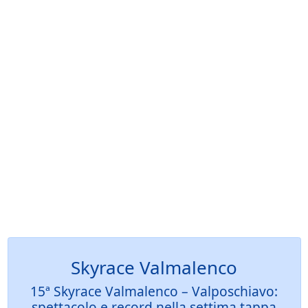
Skyrace Valmalenco
15ª Skyrace Valmalenco – Valposchiavo:
spettacolo e record nella settima tappa