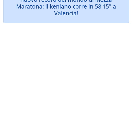
Maratona: il keniano corre in 58'15" a
Valencia!