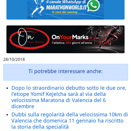
28/10/2018
Ti potrebbe interessare anche:
Dopo lo straordinario debutto sotto le due ore,
l'etiope Yomif Kejelcha sarà al via della
velocissima Maratona di Valencia del 6
dicembre
Dubbi sulla regolarità della velocissima 10km di
Valencia che domenica 11 gennaio ha riscritto
la storia della specialità