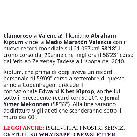
Clamoroso a Valencia!
il keniano
Abraham
Kiptum
vince la
Medio Maratón Valencia
con il
nuovo record mondiale sui 21.097km!
58'18"
il
crono corso dal 29enne che migliora il 58'23" corso
dall'eritreo Zersenay Tadese a Lisbona nel 2010.
Kiptum, che prima di oggi aveva un record
personale di 59'09" corso a settembre di questo
anno a Copenhagen, precede il
connazionale
Edward Kibet Kiprop
, anche lui
sotto il precedente record con 59'20", e
Jemal
Yimer Mekonnen
(58'33"). Alla fine saranno
addirittura 9 gli atleti che scenderanno sotto il
muro dei 60'.
LEGGI ANCHE:
ISCRIVITI AI I NOSTRI SERVIZI
GRATUITI SU
WHATSAPP
O
NEWSLETTER