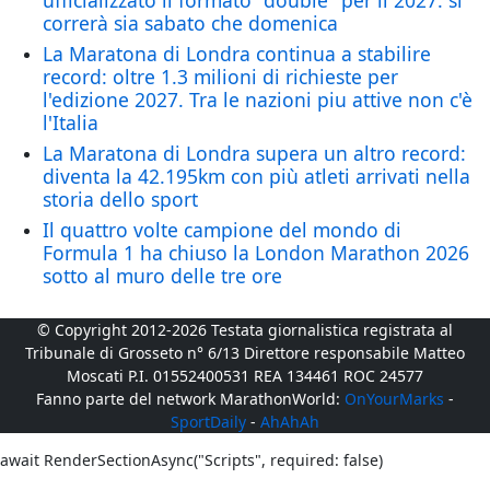
ufficializzato il formato "double" per il 2027: si
correrà sia sabato che domenica
La Maratona di Londra continua a stabilire
record: oltre 1.3 milioni di richieste per
l'edizione 2027. Tra le nazioni piu attive non c'è
l'Italia
La Maratona di Londra supera un altro record:
diventa la 42.195km con più atleti arrivati nella
storia dello sport
Il quattro volte campione del mondo di
Formula 1 ha chiuso la London Marathon 2026
sotto al muro delle tre ore
© Copyright 2012-2026 Testata giornalistica registrata al
Tribunale di Grosseto n° 6/13 Direttore responsabile Matteo
Moscati P.I. 01552400531 REA 134461 ROC 24577
Fanno parte del network MarathonWorld:
OnYourMarks
-
SportDaily
-
AhAhAh
await RenderSectionAsync("Scripts", required: false)