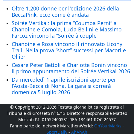
Oltre 1.200 donne per l'edizione 2026 della
BeccaPink, ecco come è andata
Soirée Vertikal: la prima “Coumba Perni” a
Chanoine e Comola, Lucia Bellini e Massimo
Farcoz vincono la “Soirée à couple
Chanoine e Rosa vincono il rinnovato Licony
Trail. Nella prova “short” successi per Macori e
Ollier
Cesare Peter Bettoli e Charlotte Bonin vincono
il primo appuntamento del Soirée Vertikal 2026
Da mercoledì 1 aprile iscrizioni aperte per
l’Aosta-Becca di Nona. La gara si correrà
domenica 5 luglio 2026
© Copyright 2012-2026 Testata giornalistica registrata al
Tribunale di Grosseto n° 6/13 Direttore responsabile Matteo
Moscati P.I. 01552400531 REA 134461 ROC 24577
Fanno parte del network MarathonWorld:
OnYourMarks
-
SportDaily
-
AhAhAh