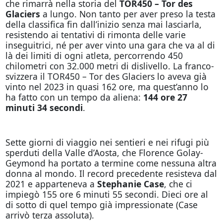
che rimarrà nella storia del
TOR450 – Tor des
Glaciers
a lungo. Non tanto per aver preso la testa
della classifica fin dall’inizio senza mai lasciarla,
resistendo ai tentativi di rimonta delle varie
inseguitrici, né per aver vinto una gara che va al di
là dei limiti di ogni atleta, percorrendo 450
chilometri con 32.000 metri di dislivello. La franco-
svizzera il TOR450 – Tor des Glaciers lo aveva già
vinto nel 2023 in quasi 162 ore, ma quest’anno lo
ha fatto con un tempo da aliena:
144 ore 27
minuti 34 secondi
.
Sette giorni di viaggio nei sentieri e nei rifugi più
sperduti della Valle d’Aosta, che Florence Golay-
Geymond ha portato a termine come nessuna altra
donna al mondo. Il record precedente resisteva dal
2021 e apparteneva a
Stephanie Case
, che ci
impiegò 155 ore 6 minuti 55 secondi. Dieci ore al
di sotto di quel tempo già impressionate (Case
arrivò terza assoluta).