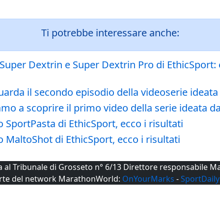
Ti potrebbe interessare anche:
 Super Dextrin e Super Dextrin Pro di EthicSport: e
uarda il secondo episodio della videoserie ideata
o a scoprire il primo video della serie ideata dal
SportPasta di EthicSport, ecco i risultati
MaltoShot di EthicSport, ecco i risultati
ta al Tribunale di Grosseto n° 6/13 Direttore responsabile
rte del network MarathonWorld:
OnYourMarks
-
SportDaily