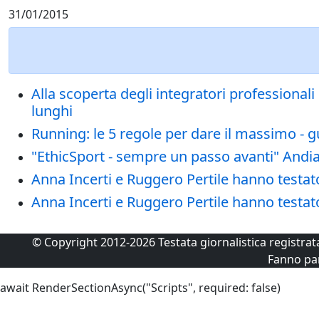
31/01/2015
Alla scoperta degli integratori professionali
lunghi
Running: le 5 regole per dare il massimo - g
"EthicSport - sempre un passo avanti" Andiam
Anna Incerti e Ruggero Pertile hanno testato 
Anna Incerti e Ruggero Pertile hanno testato 
© Copyright 2012-2026 Testata giornalistica registra
Fanno pa
await RenderSectionAsync("Scripts", required: false)