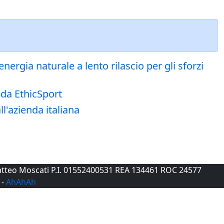
nergia naturale a lento rilascio per gli sforzi
 da EthicSport
l'azienda italiana
 Matteo Moscati P.I. 01552400531 REA 134461 ROC 24577
-
AhAhAh