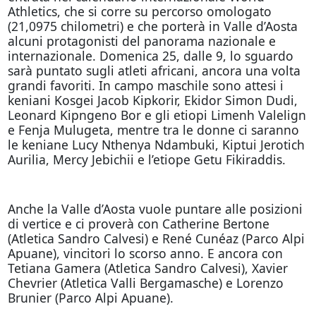
Athletics, che si corre su percorso omologato
(21,0975 chilometri) e che porterà in Valle d’Aosta
alcuni protagonisti del panorama nazionale e
internazionale. Domenica 25, dalle 9, lo sguardo
sarà puntato sugli atleti africani, ancora una volta
grandi favoriti. In campo maschile sono attesi i
keniani Kosgei Jacob Kipkorir, Ekidor Simon Dudi,
Leonard Kipngeno Bor e gli etiopi Limenh Valelign
e Fenja Mulugeta, mentre tra le donne ci saranno
le keniane Lucy Nthenya Ndambuki, Kiptui Jerotich
Aurilia, Mercy Jebichii e l’etiope Getu Fikiraddis.
Anche la Valle d’Aosta vuole puntare alle posizioni
di vertice e ci proverà con Catherine Bertone
(Atletica Sandro Calvesi) e René Cunéaz (Parco Alpi
Apuane), vincitori lo scorso anno. E ancora con
Tetiana Gamera (Atletica Sandro Calvesi), Xavier
Chevrier (Atletica Valli Bergamasche) e Lorenzo
Brunier (Parco Alpi Apuane).