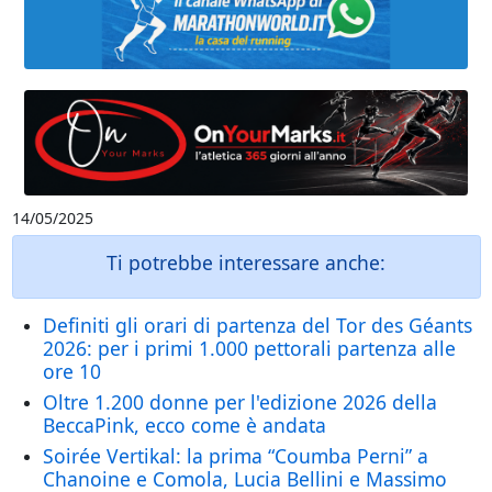
14/05/2025
Ti potrebbe interessare anche:
Definiti gli orari di partenza del Tor des Géants
2026: per i primi 1.000 pettorali partenza alle
ore 10
Oltre 1.200 donne per l'edizione 2026 della
BeccaPink, ecco come è andata
Soirée Vertikal: la prima “Coumba Perni” a
Chanoine e Comola, Lucia Bellini e Massimo