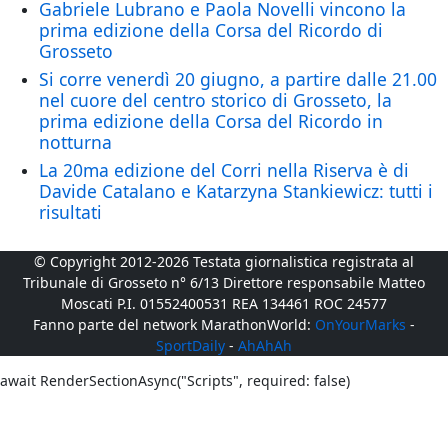
Gabriele Lubrano e Paola Novelli vincono la
prima edizione della Corsa del Ricordo di
Grosseto
Si corre venerdì 20 giugno, a partire dalle 21.00
nel cuore del centro storico di Grosseto, la
prima edizione della Corsa del Ricordo in
notturna
La 20ma edizione del Corri nella Riserva è di
Davide Catalano e Katarzyna Stankiewicz: tutti i
risultati
© Copyright 2012-2026 Testata giornalistica registrata al
Tribunale di Grosseto n° 6/13 Direttore responsabile Matteo
Moscati P.I. 01552400531 REA 134461 ROC 24577
Fanno parte del network MarathonWorld:
OnYourMarks
-
SportDaily
-
AhAhAh
await RenderSectionAsync("Scripts", required: false)