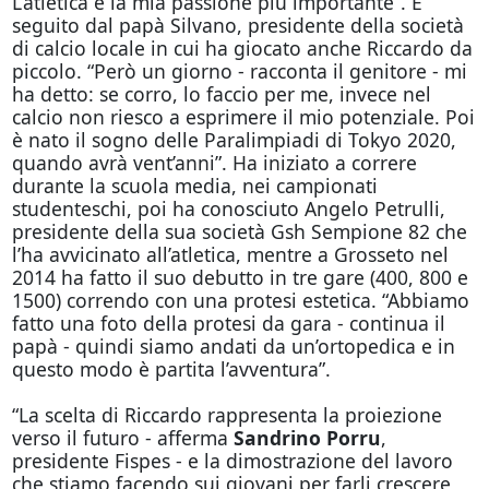
L’atletica è la mia passione più importante”. È
seguito dal papà Silvano, presidente della società
di calcio locale in cui ha giocato anche Riccardo da
piccolo. “Però un giorno - racconta il genitore - mi
ha detto: se corro, lo faccio per me, invece nel
calcio non riesco a esprimere il mio potenziale. Poi
è nato il sogno delle Paralimpiadi di Tokyo 2020,
quando avrà vent’anni”. Ha iniziato a correre
durante la scuola media, nei campionati
studenteschi, poi ha conosciuto Angelo Petrulli,
presidente della sua società Gsh Sempione 82 che
l’ha avvicinato all’atletica, mentre a Grosseto nel
2014 ha fatto il suo debutto in tre gare (400, 800 e
1500) correndo con una protesi estetica. “Abbiamo
fatto una foto della protesi da gara - continua il
papà - quindi siamo andati da un’ortopedica e in
questo modo è partita l’avventura”.
“La scelta di Riccardo rappresenta la proiezione
verso il futuro - afferma
Sandrino Porru
,
presidente Fispes - e la dimostrazione del lavoro
che stiamo facendo sui giovani per farli crescere