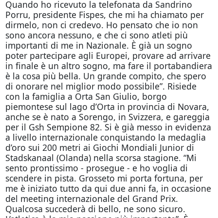
Quando ho ricevuto la telefonata da Sandrino
Porru, presidente Fispes, che mi ha chiamato per
dirmelo, non ci credevo. Ho pensato che io non
sono ancora nessuno, e che ci sono atleti più
importanti di me in Nazionale. È già un sogno
poter partecipare agli Europei, provare ad arrivare
in finale è un altro sogno, ma fare il portabandiera
è la cosa più bella. Un grande compito, che spero
di onorare nel miglior modo possibile”. Risiede
con la famiglia a Orta San Giulio, borgo
piemontese sul lago d’Orta in provincia di Novara,
anche se è nato a Sorengo, in Svizzera, e gareggia
per il Gsh Sempione 82. Si è già messo in evidenza
a livello internazionale conquistando la medaglia
d’oro sui 200 metri ai Giochi Mondiali Junior di
Stadskanaal (Olanda) nella scorsa stagione. “Mi
sento prontissimo - prosegue - e ho voglia di
scendere in pista. Grosseto mi porta fortuna, per
me è iniziato tutto da qui due anni fa, in occasione
del meeting internazionale del Grand Prix.
Qualcosa succederà di bello, ne sono sicuro.