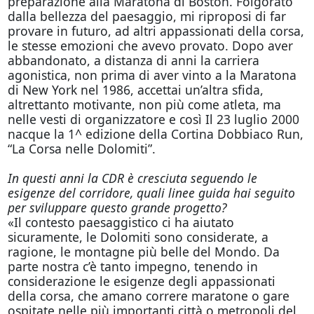
preparazione alla Maratona di Boston. Folgorato
dalla bellezza del paesaggio, mi riproposi di far
provare in futuro, ad altri appassionati della corsa,
le stesse emozioni che avevo provato. Dopo aver
abbandonato, a distanza di anni la carriera
agonistica, non prima di aver vinto a la Maratona
di New York nel 1986, accettai un’altra sfida,
altrettanto motivante, non più come atleta, ma
nelle vesti di organizzatore e così Il 23 luglio 2000
nacque la 1^ edizione della Cortina Dobbiaco Run,
“La Corsa nelle Dolomiti”.
In questi anni la CDR è cresciuta seguendo le
esigenze del corridore, quali linee guida hai seguito
per sviluppare questo grande progetto?
«Il contesto paesaggistico ci ha aiutato
sicuramente, le Dolomiti sono considerate, a
ragione, le montagne più belle del Mondo. Da
parte nostra c’è tanto impegno, tenendo in
considerazione le esigenze degli appassionati
della corsa, che amano correre maratone o gare
ospitate nelle più importanti città o metropoli del