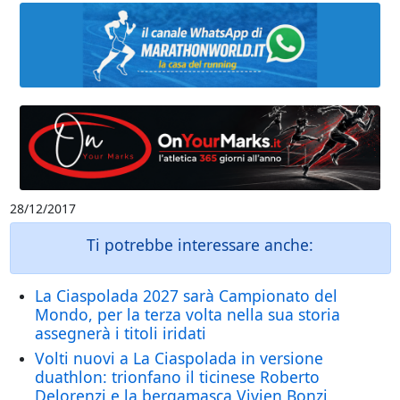
28/12/2017
Ti potrebbe interessare anche:
La Ciaspolada 2027 sarà Campionato del
Mondo, per la terza volta nella sua storia
assegnerà i titoli iridati
Volti nuovi a La Ciaspolada in versione
duathlon: trionfano il ticinese Roberto
Delorenzi e la bergamasca Vivien Bonzi