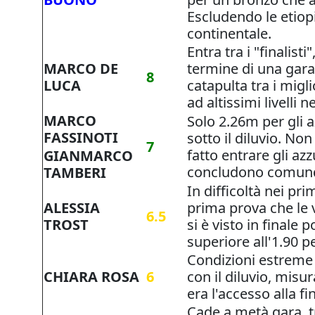
Escludendo le etiopi
continentale.
Entra tra i "finalist
MARCO DE
termine di una gara 
8
LUCA
catapulta tra i migl
ad altissimi livelli
MARCO
Solo 2.26m per gli a
FASSINOTI
sotto il diluvio. No
7
fatto entrare gli azz
GIANMARCO
concludono comunque
TAMBERI
In difficoltà nei pri
ALESSIA
prima prova che le v
6.5
TROST
si è visto in finale
superiore all'1.90 pe
Condizioni estreme 
CHIARA ROSA
6
con il diluvio, mis
era l'accesso alla fi
Cade a metà gara, tr