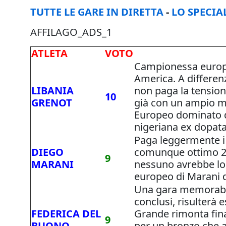
TUTTE LE GARE IN DIRETTA
-
LO SPECIA
AFFILAGO_ADS_1
ATLETA
VOTO
Campionessa europe
America. A differenza
LIBANIA
non paga la tension
10
GRENOT
già con un ampio ma
Europeo dominato da
nigeriana ex dopata 
Paga leggermente i 
DIEGO
comunque ottimo 20"
9
MARANI
nessuno avrebbe l
europeo di Marani d
Una gara memorabil
conclusi, risulterà e
FEDERICA DEL
Grande rimonta fina
9
BUONO
per un bronzo che al