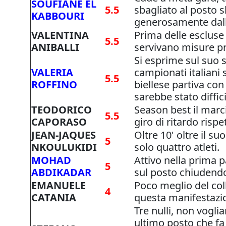
SOUFIANE EL
5.5
sbagliato al posto s
KABBOURI
generosamente dall
VALENTINA
Prima delle escluse 
5.5
ANIBALLI
servivano misure pro
Si esprime sul suo 
VALERIA
campionati italiani s
5.5
ROFFINO
biellese partiva con
sarebbe stato diffici
TEODORICO
Season best il marc
5.5
CAPORASO
giro di ritardo rispe
JEAN-JAQUES
Oltre 10' oltre il su
5
NKOULUKIDI
solo quattro atleti.
MOHAD
Attivo nella prima 
5
ABDIKADAR
sul posto chiudendo
EMANUELE
Poco meglio del col
4
CATANIA
questa manifestazio
Tre nulli, non vogli
ultimo posto che fa