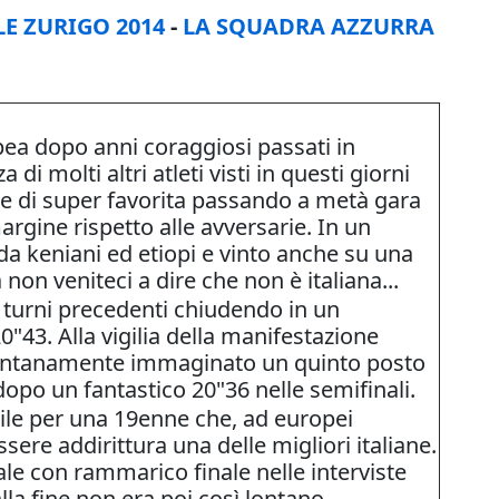
LE ZURIGO 2014
-
LA SQUADRA AZZURRA
a dopo anni coraggiosi passati in
 di molti altri atleti visti in questi giorni
e di super favorita passando a metà gara
rgine rispetto alle avversarie. In un
 keniani ed etiopi e vinto anche su una
non veniteci a dire che non è italiana...
turni precedenti chiudendo in un
43. Alla vigilia della manifestazione
ontanamente immaginato un quinto posto
opo un fantastico 20"36 nelle semifinali.
e per una 19enne che, ad europei
ssere addirittura una delle migliori italiane.
le con rammarico finale nelle interviste
la fine non era poi così lontano.