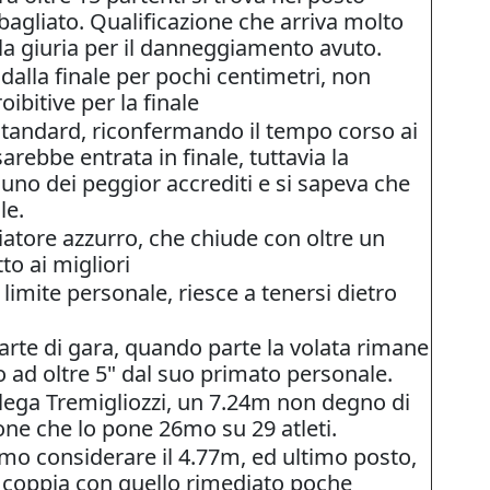
bagliato. Qualificazione che arriva molto
a giuria per il danneggiamento avuto.
dalla finale per pochi centimetri, non
ibitive per la finale
standard, riconfermando il tempo corso ai
arebbe entrata in finale, tuttavia la
 uno dei peggior accrediti e si sapeva che
le.
iatore azzurro, che chiude con oltre un
tto ai migliori
o limite personale, riesce a tenersi dietro
parte di gara, quando parte la volata rimane
 ad oltre 5" dal suo primato personale.
lega Tremigliozzi, un 7.24m non degno di
ne che lo pone 26mo su 29 atleti.
amo considerare il 4.77m, ed ultimo posto,
 coppia con quello rimediato poche