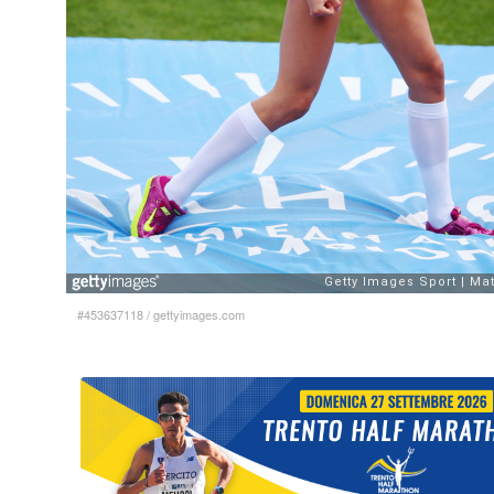
#453637118
/
gettyimages.com