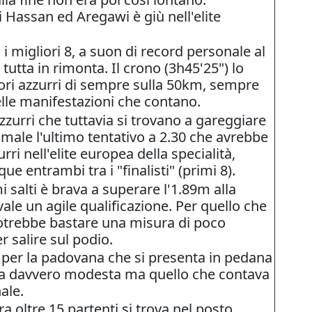
 Hassan ed Aregawi è giù nell'elite
i", i migliori 8, a suon di record personale al
tutta in rimonta. Il crono (3h45'25") lo
iori azzurri di sempre sulla 50km, sempre
 nelle manifestazioni che contano.
zzurri che tuttavia si trovano a gareggiare
n male l'ultimo tentativo a 2.30 che avrebbe
urri nell'elite europea della specialità,
 entrambi tra i "finalisti" (primi 8).
mi salti è brava a superare l'1.89m alla
ale un agile qualificazione. Per quello che
 potrebbe bastare una misura di poco
r salire sul podio.
per la padovana che si presenta in pedana
ura davvero modesta ma quello che contava
nale.
a oltre 15 partenti si trova nel posto