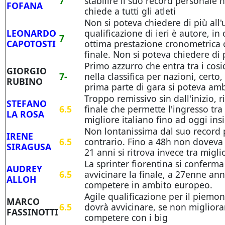
7
stabilire il suo record personale n
FOFANA
chiede a tutti gli atleti
Non si poteva chiedere di più al
LEONARDO
qualificazione di ieri è autore, in 
7
CAPOTOSTI
ottima prestazione cronometrica c
finale. Non si poteva chiedere di 
Primo azzurro che entra tra i cosid
GIORGIO
7-
nella classifica per nazioni, certo
RUBINO
prima parte di gara si poteva amb
Troppo remissivo sin dall'inizio, 
STEFANO
6.5
finale che permette l'ingresso tra i
LA ROSA
migliore italiano fino ad oggi in
Non lontanissima dal suo record 
IRENE
6.5
contrario. Fino a 48h non doveva
SIRAGUSA
21 anni si ritrova invece tra migli
La sprinter fiorentina si conferma 
AUDREY
6.5
avvicinare la finale, a 27enne anni
ALLOH
competere in ambito europeo.
Agile qualificazione per il piemon
MARCO
6.5
dovrà avvicinare, se non migliorar
FASSINOTTI
competere con i big