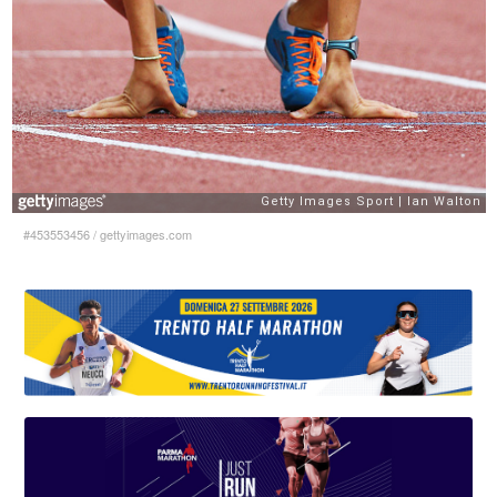
#453553456
/
gettyimages.com