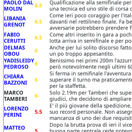
PAOLO DAL
Qualificazione alla semifinale pe
6.5
MOLIN
una tecnica ed uno stile di corsa
Come ieri poco coraggio per l'ital
LIBANIA
6.5
davanti nel rettilineo finale. Fa 
GRENOT
avversarie potrebbero prendere f
FABIO
Come altri inserito in gara a poche
6.5
CERUTTI
lotta arriva in semifinale e per p
DELMAS
Anche per lui solito discorso fatto
6
OBOU
un po troppo appesantito.
YADISLEIDY
Benissimo nei primi 200m l'azzurr
6
PEDROSO
però notevolmente negli ultimi 
Si ferma in semifinale l'avventura
CHIARA
6
superare il turno ma praticamente
BAZZONI
per la staffetta.
MARCO
Solo 2.19m per Tamberi che supera
6-
TAMBERI
giudici, che decidono di ampliare l
E' il più giovane della spedizione,
LORENZO
5.5
suo record personale. Non assegn
PERINI
mancanza di uno dei due requisiti
Dopo la brutta prova di ieri il vi
MATTEO
5
buona parte centrale cede notev