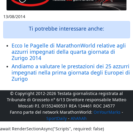
13/08/2014
Ti potrebbe interessare anche:
Ecco le Pagelle di MarathonWorld relative agli
azzurri impegnati della quarta giornata di
Zurigo 2014
Andiamo a valutare le prestazioni dei 25 azzurri
impegnati nella prima giornata degli Europei di
Zurigo
© Copyright 2012-2026 Testata giornalistica registrata al
Tribunale di Grosseto n° 6/13 Direttore responsabile Matteo
Moscati P.I. 01552400531 REA 134461 ROC 24577
Fanno parte del network MarathonWorld:
OnYourMarks
-
SportDaily
-
AhAhAh
await RenderSectionAsync("Scripts", required: false)