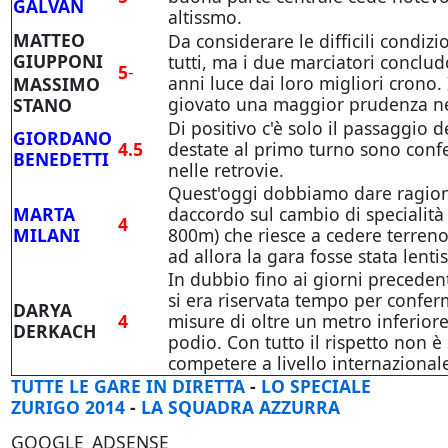
GALVAN
altissmo.
MATTEO
Da considerare le difficili condiz
GIUPPONI
tutti, ma i due marciatori conclud
5
-
anni luce dai loro migliori crono.
MASSIMO
giovato una maggior prudenza nel 
STANO
Di positivo c'è solo il passaggio d
GIORDANO
4.5
destate al primo turno sono conf
BENEDETTI
nelle retrovie.
Quest'oggi dobbiamo dare ragione
MARTA
daccordo sul cambio di specialità
4
MILANI
800m) che riesce a cedere terren
ad allora la gara fosse stata lenti
In dubbio fino ai giorni preceden
si era riservata tempo per confer
DARYA
4
misure di oltre un metro inferiore
DERKACH
podio. Con tutto il rispetto non è
competere a livello internazional
TUTTE LE GARE IN DIRETTA
-
LO SPECIALE
ZURIGO 2014
-
LA SQUADRA AZZURRA
GOOGLE_ADSENSE