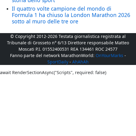
storia dello sport
Il quattro volte campione del mondo di
Formula 1 ha chiuso la London Marathon 2026
sotto al muro delle tre ore
© Copyright 2012-2026 Testata giornalistica registrata al
Tribunale di Grosseto n° 6/13 Direttore responsabile Matteo
Moscati P.I. 01552400531 REA 134461 ROC 24577
Fanno parte del network MarathonWorld:
OnYourMarks
-
SportDaily
-
AhAhAh
await RenderSectionAsync("Scripts", required: false)