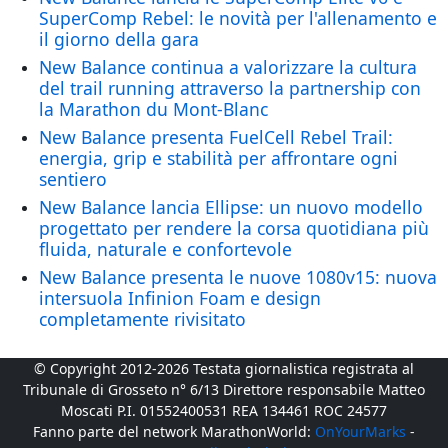
SuperComp Rebel: le novità per l'allenamento e
il giorno della gara
New Balance continua a valorizzare la cultura
del trail running attraverso la partnership con
la Marathon du Mont-Blanc
New Balance presenta FuelCell Rebel Trail:
energia, grip e stabilità per affrontare ogni
sentiero
New Balance lancia Ellipse: un nuovo modello
progettato per rendere la corsa quotidiana più
fluida, naturale e confortevole
New Balance presenta le nuove 1080v15: nuova
intersuola Infinion Foam e design
completamente rivisitato
© Copyright 2012-2026 Testata giornalistica registrata al
Tribunale di Grosseto n° 6/13 Direttore responsabile Matteo
Moscati P.I. 01552400531 REA 134461 ROC 24577
Fanno parte del network MarathonWorld:
OnYourMarks
-