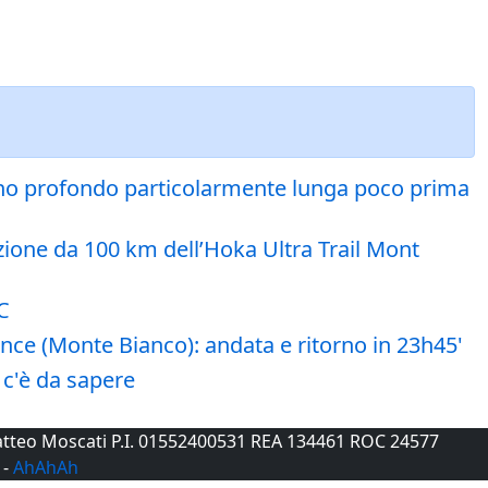
onno profondo particolarmente lunga poco prima
ione da 100 km dell’Hoka Ultra Trail Mont
C
ence (Monte Bianco): andata e ritorno in 23h45'
e c'è da sapere
 Matteo Moscati P.I. 01552400531 REA 134461 ROC 24577
-
AhAhAh