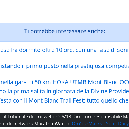
Ti potrebbe interessare anche:
ese ha dormito oltre 10 ore, con una fase di s
stando il primo posto nella prestigiosa competiz
to nella gara di 50 km HOKA UTMB Mont Blanc OC
o la prima salita in giornata della Divine Provid
festa con il Mont Blanc Trail Fest: tutto quello ch
ta al Tribunale di Grosseto n° 6/13 Direttore responsabile
rte del network MarathonWorld:
OnYourMarks
-
SportDaily