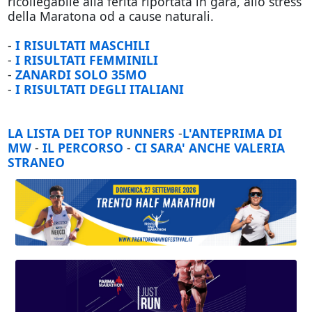
ricollegabile alla ferita riportata in gara, allo stress
della Maratona od a cause naturali.
-
I RISULTATI MASCHILI
-
I RISULTATI FEMMINILI
-
ZANARDI SOLO 35MO
-
I RISULTATI DEGLI ITALIANI
LA LISTA DEI TOP RUNNERS
-
L'ANTEPRIMA DI
MW
-
IL PERCORSO
-
CI SARA' ANCHE VALERIA
STRANEO