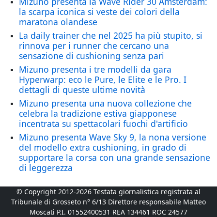
Mizuno presenta la Wave Rider 30 Amsterdam:
la scarpa iconica si veste dei colori della
maratona olandese
La daily trainer che nel 2025 ha più stupito, si
rinnova per i runner che cercano una
sensazione di cushioning senza pari
Mizuno presenta i tre modelli da gara
Hyperwarp: eco le Pure, le Elite e le Pro. I
dettagli di queste ultime novità
Mizuno presenta una nuova collezione che
celebra la tradizione estiva giapponese
incentrata su spettacolari fuochi d'artificio
Mizuno presenta Wave Sky 9, la nona versione
del modello extra cushioning, in grado di
supportare la corsa con una grande sensazione
di leggerezza
© Copyright 2012-2026 Testata giornalistica registrata al
Tribunale di Grosseto n° 6/13 Direttore responsabile Matteo
Moscati P.I. 01552400531 REA 134461 ROC 24577