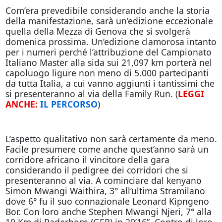
Com’era prevedibile considerando anche la storia
della manifestazione, sarà un’edizione eccezionale
quella della Mezza di Genova che si svolgerà
domenica prossima. Un’edizione clamorosa intanto
per i numeri perché l’attribuzione del Campionato
Italiano Master alla sida sui 21,097 km porterà nel
capoluogo ligure non meno di 5.000 partecipanti
da tutta Italia, a cui vanno aggiunti i tantissimi che
si presenteranno al via della Family Run. (
LEGGI
ANCHE:
IL PERCORSO
)
L’aspetto qualitativo non sarà certamente da meno.
Facile presumere come anche quest’anno sarà un
corridore africano il vincitore della gara
considerando il pedigree dei corridori che si
presenteranno al via. A cominciare dal kenyano
Simon Mwangi Waithira, 3° all’ultima Stramilano
dove 6° fu il suo connazionale Leonard Kipngeno
Bor. Con loro anche Stephen Mwangi Njeri, 7° alla
10 Km di Paderborn (GER) in 29’16”. Contro di loro