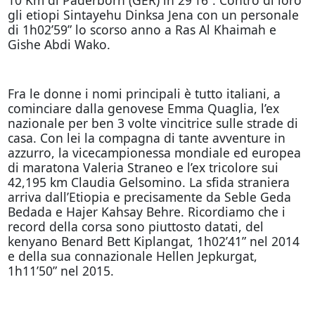
gli etiopi Sintayehu Dinksa Jena con un personale
di 1h02’59” lo scorso anno a Ras Al Khaimah e
Gishe Abdi Wako.
Fra le donne i nomi principali è tutto italiani, a
cominciare dalla genovese Emma Quaglia, l’ex
nazionale per ben 3 volte vincitrice sulle strade di
casa. Con lei la compagna di tante avventure in
azzurro, la vicecampionessa mondiale ed europea
di maratona Valeria Straneo e l’ex tricolore sui
42,195 km Claudia Gelsomino. La sfida straniera
arriva dall’Etiopia e precisamente da Seble Geda
Bedada e Hajer Kahsay Behre. Ricordiamo che i
record della corsa sono piuttosto datati, del
kenyano Benard Bett Kiplangat, 1h02’41” nel 2014
e della sua connazionale Hellen Jepkurgat,
1h11’50” nel 2015.