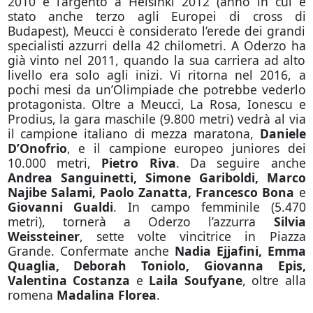
2010 e l’argento a Helsinki 2012 (anno in cui è
stato anche terzo agli Europei di cross di
Budapest), Meucci è considerato l’erede dei grandi
specialisti azzurri della 42 chilometri. A Oderzo ha
già vinto nel 2011, quando la sua carriera ad alto
livello era solo agli inizi. Vi ritorna nel 2016, a
pochi mesi da un’Olimpiade che potrebbe vederlo
protagonista. Oltre a Meucci, La Rosa, Ionescu e
Prodius, la gara maschile (9.800 metri) vedrà al via
il campione italiano di mezza maratona,
Daniele
D’Onofrio
, e il campione europeo juniores dei
10.000 metri,
Pietro Riva
. Da seguire anche
Andrea Sanguinetti, Simone Gariboldi, Marco
Najibe Salami, Paolo Zanatta, Francesco Bona
e
Giovanni Gualdi
. In campo femminile (5.470
metri), tornerà a Oderzo l’azzurra
Silvia
Weissteiner
, sette volte vincitrice in Piazza
Grande. Confermate anche
Nadia Ejjafini, Emma
Quaglia, Deborah Toniolo, Giovanna Epis,
Valentina Costanza
e
Laila Soufyane
, oltre alla
romena
Madalina Florea
.