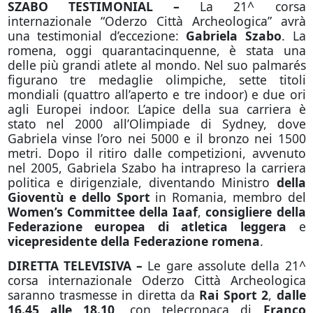
SZABO TESTIMONIAL –
La 21^ corsa
internazionale “Oderzo Città Archeologica” avrà
una testimonial d’eccezione:
Gabriela Szabo
. La
romena, oggi quarantacinquenne, è stata una
delle più grandi atlete al mondo. Nel suo palmarés
figurano tre medaglie olimpiche, sette titoli
mondiali (quattro all’aperto e tre indoor) e due ori
agli Europei indoor. L’apice della sua carriera è
stato nel 2000 all’Olimpiade di Sydney, dove
Gabriela vinse l’oro nei 5000 e il bronzo nei 1500
metri. Dopo il ritiro dalle competizioni, avvenuto
nel 2005, Gabriela Szabo ha intrapreso la carriera
politica e dirigenziale, diventando Ministro
della
Gioventù e dello Sport
in Romania, membro del
Women’s Committee della Iaaf
,
consigliere della
Federazione europea di atletica leggera
e
vicepresidente della Federazione romena
.
DIRETTA TELEVISIVA
–
Le gare assolute della 21^
corsa internazionale Oderzo Città Archeologica
saranno trasmesse in diretta da
Rai Sport 2
,
dalle
16.45 alle 18.10
, con telecronaca di
Franco