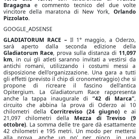
Bragagna
e commento tecnico del due volte
vincitore della maratona di New York,
Orlando
Pizzolato
.
GOOGLE_ADSENSE
GLADIATORUM RACE
–
Il 1° maggio, a Oderzo,
sarà aperto dalla seconda edizione della
Gladiatorum Race
, prova sulla distanza di
11,097
km
, in cui gli atleti saranno invitati a vestirsi da
antichi romani, utilizzando i costumi messi a
disposizione dell’organizzazione. Una gara a tutti
gli effetti (previsto il chip di cronometraggio) che si
propone di ricreare il fascino dell’antica
Opitergium. La Gladiatorum Race rappresenta
anche la tappa inaugurale di
“42 di Marca”
,
circuito che abbina la prova di Oderzo ai 10
chilometri della
Corritreviso (24 giugno)
e ai
21,097 chilometri della
Mezza di Treviso (9
ottobre)
. La somma delle tre gare dà esattamente
42 chilometri e 195 metri. Un modo per mettersi
alla prova, anche un po’ per gioco, in una