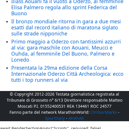
Iliass Aouani fa il vuoto a Oderzo, al femminile
Elisa Palmero regola allo sprint Federica del
Buono
Il bronzo mondiale ritorna in gara a due mesi
esatti dal record italiano di maratona siglato
sulle strade nipponiche
Primo maggio a Oderzo con tantissimi azzurri
al via: gara maschile con Aouani, Meucci e
Ouhda, al femminile Del Buono, Palmero e
Lonedo
Presentata la 29ma edizione della Corsa
Internazionale Oderzo Città Archeologica: ecco
tutti i top runners al via
© Copyright 2012-2026 Testata giornalistica registrata al
Tribunale di Grosseto n° 6/13 Direttore responsabile Matteo
Moscati P.I. 01552400531 REA 134461 ROC 24577
Fanno parte del network MarathonWorld:
OnYourMarks
-
SportDaily
-
AhAhAh
await RenderSectionAsync("Scripts", required: false)