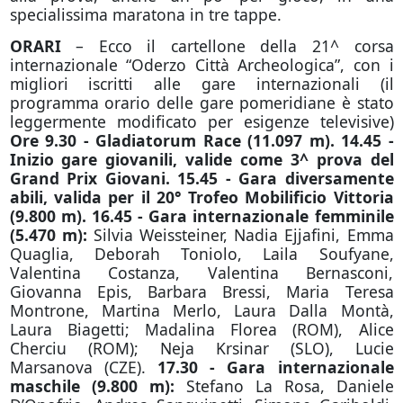
specialissima maratona in tre tappe.
ORARI
– Ecco il cartellone della 21^ corsa
internazionale “Oderzo Città Archeologica”, con i
migliori iscritti alle gare internazionali (il
programma orario delle gare pomeridiane è stato
leggermente modificato per esigenze televisive)
Ore 9.30
-
Gladiatorum
Race
(11.097 m).
14.45
-
I
nizio gare giovanili, valide come 3^ prova del
Grand Prix Giovani.
15.45
-
G
a
ra diversamente
abili, valida
per il 20° Trofeo Mobilificio Vittoria
(9.800 m).
16.45
-
G
ara int
ernazionale femminile
(5.470 m):
Silvia Weissteiner, Nadia Ejjafini, Emma
Quaglia, Deborah Toniolo, Laila Soufyane,
Valentina Costanza, Valentina Bernasconi,
Giovanna Epis, Barbara Bressi, Maria Teresa
Montrone, Martina Merlo, Laura Dalla Montà,
Laura Biagetti; Madalina Florea (ROM), Alice
Cherciu (ROM); Neja Krsinar (SLO), Lucie
Marsanova (CZE).
17.30
-
G
ara intern
azionale
maschile (9.800 m):
Stefano La Rosa, Daniele