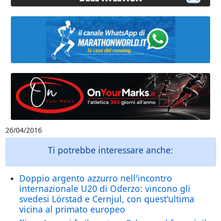
26/04/2016
Ti potrebbe interessare anche:
Doppio argento azzurro nell'incontro
internazionale U20 di Oderzo: vincono gli
svedesi Lörstad e Cernjul, con quest'ultima
vicina al primato europeo