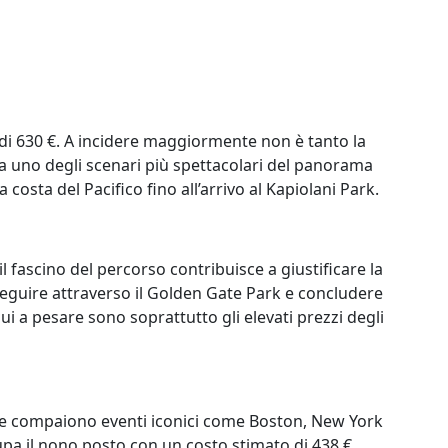
di 630 €. A incidere maggiormente non è tanto la
a uno degli scenari più spettacolari del panorama
osta del Pacifico fino all’arrivo al Kapiolani Park.
fascino del percorso contribuisce a giustificare la
oseguire attraverso il Golden Gate Park e concludere
i a pesare sono soprattutto gli elevati prezzi degli
ste compaiono eventi iconici come Boston, New York
pa il nono posto con un costo stimato di 438 €,