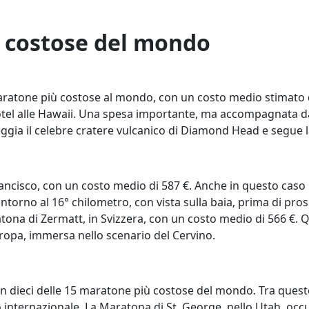
 costose del mondo
maratone più costose al mondo, con un costo medio stimato 
 hotel alle Hawaii. Una spesa importante, ma accompagnata d
gia il celebre cratere vulcanico di Diamond Head e segue la c
cisco, con un costo medio di 587 €. Anche in questo caso il 
intorno al 16° chilometro, con vista sulla baia, prima di pr
ona di Zermatt, in Svizzera, con un costo medio di 566 €. Qu
Europa, immersa nello scenario del Cervino.
 con dieci delle 15 maratone più costose del mondo. Tra que
internazionale. La Maratona di St. George, nello Utah, occu