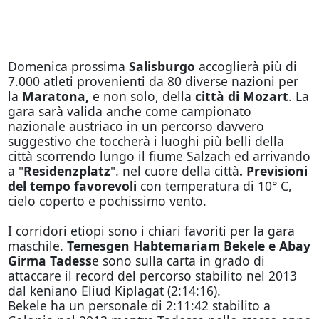
Domenica prossima
Salisburgo
accoglierà più di
7.000 atleti provenienti da 80 diverse nazioni per
la
Maratona,
e non solo, della
città di Mozart
. La
gara sarà valida anche come campionato
nazionale austriaco in un percorso davvero
suggestivo che toccherà i luoghi più belli della
città scorrendo lungo il fiume Salzach ed arrivando
a "
Residenzplatz
". nel cuore della città
. Previsioni
del tempo favorevoli
con temperatura di 10° C,
cielo coperto e pochissimo vento.
I corridori etiopi sono i chiari favoriti per la gara
maschile.
Temesgen Habtemariam Bekele e Abay
Girma Tadess
e sono sulla carta in grado di
attaccare il record del percorso stabilito nel 2013
dal keniano Eliud Kiplagat (2:14:16).
Bekele ha un personale di 2:11:42 stabilito a