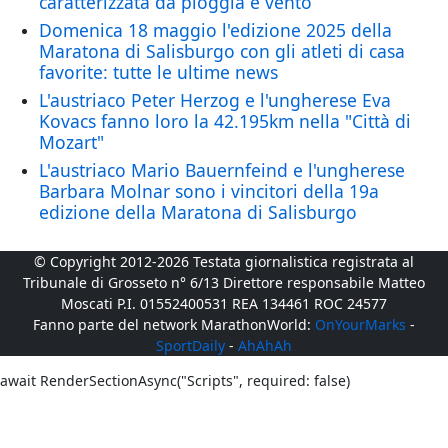
caratterizzata da pioggia e vento
Domenica 18 maggio l'edizione 2025 della
Maratona di Salisburgo con gli atleti di casa
favorite: tutte le ultime news
L'austriaco Peter Herzog e l'ungherese Eva
Kovacs fanno loro la 42.195km nella "Città di
Mozart"
L'austriaco Mario Bauernfeind e l'ungherese
Barbara Molnar sono i vincitori della 19a
edizione della Maratona di Salisburgo
© Copyright 2012-2026 Testata giornalistica registrata al
Tribunale di Grosseto n° 6/13 Direttore responsabile Matteo
Moscati P.I. 01552400531 REA 134461 ROC 24577
Fanno parte del network MarathonWorld:
OnYourMarks
-
SportDaily
-
AhAhAh
await RenderSectionAsync("Scripts", required: false)