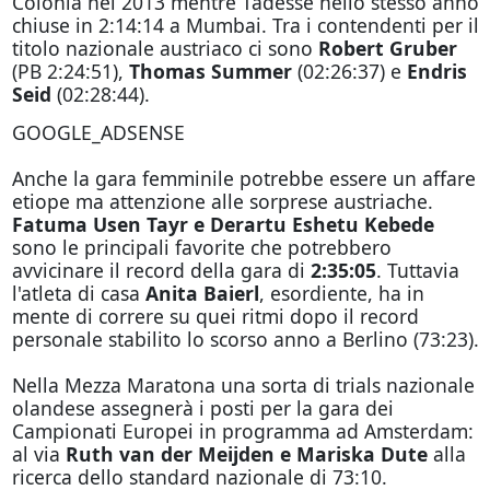
Colonia nel 2013 mentre Tadesse nello stesso anno
chiuse in 2:14:14 a Mumbai. Tra i contendenti per il
titolo nazionale austriaco ci sono
Robert Gruber
(PB 2:24:51),
Thomas Summer
(02:26:37) e
Endris
Seid
(02:28:44).
GOOGLE_ADSENSE
Anche la gara femminile potrebbe essere un affare
etiope ma attenzione alle sorprese austriache.
Fatuma Usen Tayr e Derartu Eshetu Kebede
sono le principali favorite che potrebbero
avvicinare il record della gara di
2:35:05
. Tuttavia
l'atleta di casa
Anita Baierl
, esordiente, ha in
mente di correre su quei ritmi dopo il record
personale stabilito lo scorso anno a Berlino (73:23).
Nella Mezza Maratona una sorta di trials nazionale
olandese assegnerà i posti per la gara dei
Campionati Europei in programma ad Amsterdam:
al via
Ruth van der Meijden e Mariska Dute
alla
ricerca dello standard nazionale di 73:10.