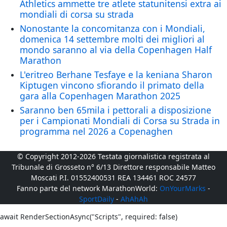
Athletics ammette tre atlete statunitensi extra ai
mondiali di corsa su strada
Nonostante la concomitanza con i Mondiali,
domenica 14 settembre molti dei migliori al
mondo saranno al via della Copenhagen Half
Marathon
L'eritreo Berhane Tesfaye e la keniana Sharon
Kiptugen vincono sfiorando il primato della
gara alla Copenhagen Marathon 2025
Saranno ben 65mila i pettorali a disposizione
per i Campionati Mondiali di Corsa su Strada in
programma nel 2026 a Copenaghen
© Copyright 2012-2026 Testata giornalistica registrata al
Tribunale di Grosseto n° 6/13 Direttore responsabile Matteo
Moscati P.I. 01552400531 REA 134461 ROC 24577
Fanno parte del network MarathonWorld:
OnYourMarks
-
SportDaily
-
AhAhAh
await RenderSectionAsync("Scripts", required: false)