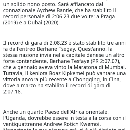
un solido nono posto. Sarà affiancato dal
connazionale Aychew Bantie, che ha stabilito il
record personale di 2:06.23 due volte: a Praga
(2019) e a Dubai (2020).
Il record di gara di 2:08.23 è stato stabilito tre anni
fa dall'eritreo Berhane Tsegay. Quest'anno, la
stessa nazione invia nella capitale danese un altro
forte contendente, Berhane Tesfaye (PR 2:07.07),
che a gennaio aveva vinto la Maratona di Mumbai.
Tuttavia, il keniota Boaz Kipkemei può vantare una
vittoria ancora più recente a Chongqing, in Cina,
dove a marzo ha stabilito il record di gara di
2:07.18.
Anche un quarto Paese dell'Africa orientale,
l'Uganda, dovrebbe essere in testa alla corsa con il
ventiquattrenne Andrew Rotich Kwemoi.
Nonostante la sua giovane età, si è già distinto nel