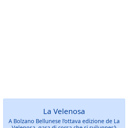
La Velenosa
A Bolzano Bellunese l’ottava edizione de La
Velenosa, gara di corsa che si svilupperà