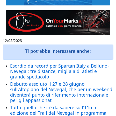
12/05/2023
Ti potrebbe interessare anche:
Esordio da record per Spartan Italy a Belluno-
Nevegal: tre distanze, migliaia di atleti e
grande spettacolo
Debutto assoluto il 27 e 28 giugno
sull’Altopiano del Nevegal, che per un weekend
diventerà punto di riferimento internazionale
per gli appassionati
Tutto quello che c'è da sapere sull'11ma
edizione del Trail del Nevegal in programma