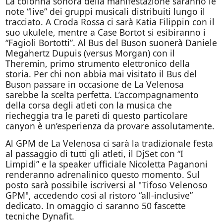
La colonna sonora della manifestazione saranno le
note “live” dei gruppi musicali distribuiti lungo il
tracciato. A Croda Rossa ci sarà Katia Filippin con il
suo ukulele, mentre a Case Bortot si esibiranno i
“Fagioli Bortotti”. Al Bus del Buson suonerà Daniele
Megahertz Dupuis (versus Morgan) con il
Theremin, primo strumento elettronico della
storia. Per chi non abbia mai visitato il Bus del
Buson passare in occasione de La Velenosa
sarebbe la scelta perfetta. L’accompagnamento
della corsa degli atleti con la musica che
riecheggia tra le pareti di questo particolare
canyon è un’esperienza da provare assolutamente.
Al GPM de La Velenosa ci sarà la tradizionale festa
al passaggio di tutti gli atleti, il DjSet con “I
Limpidi” e la speaker ufficiale Nicoletta Paganoni
renderanno adrenalinico questo momento. Sul
posto sarà possibile iscriversi al "Tifoso Velenoso
GPM", accedendo così al ristoro “all-inclusive”
dedicato. In omaggio ci saranno 50 fascette
tecniche Dynafit.