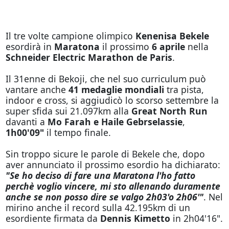
Il tre volte campione olimpico
Kenenisa Bekele
esordirà in
Maratona
il prossimo
6 aprile
nella
Schneider Electric Marathon de Paris
.
Il 31enne di Bekoji, che nel suo curriculum può
vantare anche
41 medaglie mondiali
tra pista,
indoor e cross, si aggiudicò lo scorso settembre la
super sfida sui 21.097km alla
Great North Run
davanti a
Mo Farah e Haile Gebrselassie
,
1h00'09"
il tempo finale.
Sin troppo sicure le parole di Bekele che, dopo
aver annunciato il prossimo esordio ha dichiarato:
"Se ho deciso di fare una Maratona l'ho fatto
perchè voglio vincere, mi sto allenando duramente
anche se non posso dire se valgo 2h03'o 2h06'"
. Nel
mirino anche il record sulla 42.195km di un
esordiente firmata da
Dennis Kimetto
in 2h04'16".