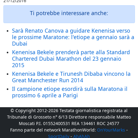
21/12/2016
Ti potrebbe interessare anche:
Sarà Renato Canova a guidare Kenenisa verso
le prossime Maratone: l'etiope a gennaio sarà a
Dubai
Kenenisa Bekele prenderà parte alla Standard
Chartered Dubai Marathon del 23 gennaio
2015
Kenenisa Bekele e Tirunesh Dibaba vincono la
Great Manchester Run 2014
Il campione etiope esordirà sulla Maratona il
prossimo 6 aprile a Parigi
© Copyright 2012-2026 Testata giornalistica registrata al
Tribunale di Grosseto n° 6/13 Direttore responsabile Matteo
Moscati P.I. 01552400531 REA 134461 ROC 24577
Fanno parte del network MarathonWorld:
OnYourMarks
-
SportDaily
-
AhAhAh