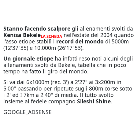
Stanno facendo scalpore
gli allenamenti svolti da
Kenisa Bekele
nell'estate del 2004 quando
LA SCHEDA
l'asso etiope stabilì i
record del mondo
di 5000m
(12'37"35) e 10.000m (26'17"53).
Un giornale etiope
ha infatti reso noti alcuni degli
allenamenti svolti da Bekele, tabella che in poco
tempo ha fatto il giro del mondo.
Si va dai 6x1000m (rec. 3') a 2'27" ai 3x200m in
5'00" passando per ripetute sugli 800m corse sotto
i 2' ed I 7km a 2'40" di media. Il tutto svolto
insieme al fedele compagno
Sileshi Shine
.
GOOGLE_ADSENSE