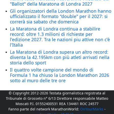
"Ballot" della Maratona di Londra 2027
Gli organizzatori della London Marathon hanno
ufficializzato il formato "double" per il 2027: si
correrà sia sabato che domenica
La Maratona di Londra continua a stabilire
record: oltre 1.3 milioni di richieste per
l'edizione 2027. Tra le nazioni piu attive non c'è
l'Italia
La Maratona di Londra supera un altro record:
diventa la 42.195km con più atleti arrivati nella
storia dello sport
Il quattro volte campione del mondo di
Formula 1 ha chiuso la London Marathon 2026
sotto al muro delle tre ore
© Copyright 2012-2026 Testata giornalistica registrata al
Tribunale di Grosseto n° 6/13 Direttore responsabile Matteo
Moscati P.I. 01552400531 REA 134461 ROC 24577
Fanno parte del network MarathonWorld:
OnYourMarks
-