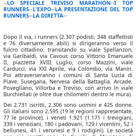
--
LO SPECIALE TREVISO MARATHON
--
I TOP
RUNNERS
--
L'EXPO
--
LA PRESENTAZIONE DEL TOP
RUNNERS
--
LA DIRETTA
--
Dopo il via, i runners (2.307 podisti, 348 staffettisti
e 76 diversamente abili) si dirigeranno verso il
fulcro cittadino, transitando su viale Spellanzon,
via Garibaldi, via Cavour, corso Vittorio Emanuele
II, piazzetta XVIII Luglio, corso Mazzini, viale
Carducci, via XXI Aprile, via Colombo, via Manin.
Poi attraverseranno i comuni di Santa Lucia di
Piave, Susegana, Nervesa della Battaglia, Arcade,
Povegliano, Villorba e Treviso, con arrivo in viale
Burchiellati (e oltre due chilometri dentro le mura).
Dei 2.731 iscritti, 2.306 sono uomini e 425 donne.
Gli italiani sono 2.595 (19 le regioni rappresentate,
77 le province), i veneti 1.921 (1.171 i trevigiani,
339 i veneziani, 180 i padovani, 129 i vicentini, 52 i
bellunesi, 41 i veronesi e 9 i rodigini). Le società