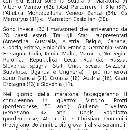
con più iscritti sono la Scuola di Maratona di
Vittorio Veneto (42), l'Asd Percorrere il Sile (37),
l'Atletica Montebelluna Veneto Banca (34), Gs
Mercuryus (31) e i Marciatori Castellani (30).
Sono invece 136 i maratoneti che arriveranno da
28 paesi esteri. Tra gli Stati rappresentati
(Argentina, Australia, Austria, Belgio, Canada,
Croazia, Eritrea, Finlandia, Francia, Germania, Gran
Bretagna, India, Kenia, Malta, Marocco, Norvegia,
Polonia, Repubblica Ceca, Ruanda, Russia,
Slovenia, Spagna, Stati Uniti, Svezia, Svizzera,
Sudafrica, Uganda e Ungheria), i più numerosi
sono Francia (21), Croazia (18), Austria (16), Gran
Bretagna (13) e Slovenia (11).
Nel giorno della maratona festeggeranno il
compleanno in quattro: Vittorio Protti
(pordenonese, 50 anni), Giuliano Trivellato
(veneziano, 42 anni), Denis Raggiotto
(pordenonese, 40 anni) e Christian Domenici
(trevigiano, 36 anni). I più giovani al via saranno il