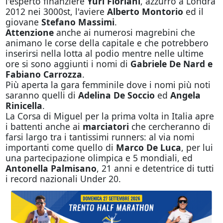
l'esperto finanziere
Yuri Floriani
, azzurro a Londra
2012 nei 3000st, l'aviere
Alberto Montorio
ed il
giovane
Stefano Massimi
.
Attenzione
anche ai numerosi magrebini che
animano le corse della capitale e che potrebbero
inserirsi nella lotta al podio mentre nelle ultime
ore si sono aggiunti i nomi di
Gabriele De Nard e
Fabiano Carrozza
.
Più aperta la gara femminile dove i nomi più noti
saranno quelli di
Adelina De Soccio
ed
Angela
Rinicella
.
La Corsa di Miguel per la prima volta in Italia apre
i battenti anche ai
marciatori
che cercheranno di
farsi largo tra i tantissimi runners: al via nomi
importanti come quello di
Marco De Luca
, per lui
una partecipazione olimpica e 5 mondiali, ed
Antonella Palmisano
, 21 anni e detentrice di tutti
i record nazionali Under 20.