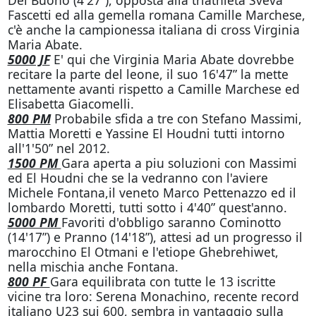
Del Buono (4'27”), opposta alla triathleta Sveva
Fascetti ed alla gemella romana Camille Marchese,
c'è anche la campionessa italiana di cross Virginia
Maria Abate.
5000 JF
E' qui che Virginia Maria Abate dovrebbe
recitare la parte del leone, il suo 16'47” la mette
nettamente avanti rispetto a Camille Marchese ed
Elisabetta Giacomelli.
800 PM
Probabile sfida a tre con Stefano Massimi,
Mattia Moretti e Yassine El Houdni tutti intorno
all'1'50” nel 2012.
1500 PM
Gara aperta a piu soluzioni con Massimi
ed El Houdni che se la vedranno con l'aviere
Michele Fontana,il veneto Marco Pettenazzo ed il
lombardo Moretti, tutti sotto i 4'40” quest'anno.
5000 PM
Favoriti d'obbligo saranno Cominotto
(14'17”) e Pranno (14'18”), attesi ad un progresso il
marocchino El Otmani e l'etiope Ghebrehiwet,
nella mischia anche Fontana.
800 PF
Gara equilibrata con tutte le 13 iscritte
vicine tra loro: Serena Monachino, recente record
italiano U23 sui 600, sembra in vantaggio sulla