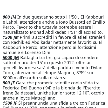
800 JM
In due quest'anno sotto l'1'50”, El Kabbouri
e Lahbi, attenzione anche a Joao Bussotti ed Emilio
Perco. Favorito che tuttavia potrebbe essere il
naturalizzato Mohad Abdikadar, 1'51” di accredito.
1500 JM
Primi 3 accrediti in favore di atleti stranieri
con Rachik ed Abdikadar nettamente favoriti su El
Kabbouri e Perco, attenzione però ai fortissimi
Samuele e Lorenzo Dini.
5000 JM
Battaglia tra tre, già capaci di scendere
sotto il muro dei 15' in questo 2012: oltre ai
gemelli livornesi sarà della partita il veneto Dylan
Titon, attenzione all'etiope Magoga, 8'39” sui
3000m all'esordio sulla distanza.
800 JF
Gara che promette scintille conla sfida tra
Federica Del Buono ('94) e la bionda dell'Esercito
Irene Baldessari, uniche Junior sotto i 2'10”, occhio
anche a Joyce Mattagliano.
1500 JF
Si preannuncia una sfida a tre con Federica