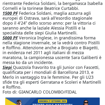
rientrante Federica Soldani, la bergamasca Isabella
Cornelli e la torinese Beatrice Curtabbi.
1500 PF
Federica Soldani, maglia azzurra agli
europei di Ostrava, sarà all'esordio stagionale
dopo il 4'24” dello scorso anno: per la vittoria ci
saranno anche la laziale Alessia Pistilli e la
specialista delle siepi Giulia Martinelli.
5000 PF
Veronica Inglese, in grandissima forma
nella stagione invernale, se la vedrà contro Pistilli
e Roffino. Attenzione anche a Brogiato e Biagetti,
in evidenza nel 2011 agli italiani di mezza
maratona, la campionessa uscente Sara Galiberti è
messa ko da un incidente.
Siepi
Quazzola fravorito tra gli Junior con Fascetti,
qualificata per i mondiali di Barcellona 2013, e
Merlo in vantaggio tra le femmine. Per gli U23
sfide tra gli esperti Gerratana e Scoleri e Martinelli
e Roffino.
Foto di: GIANCARLO COLOMBO/FIDAL