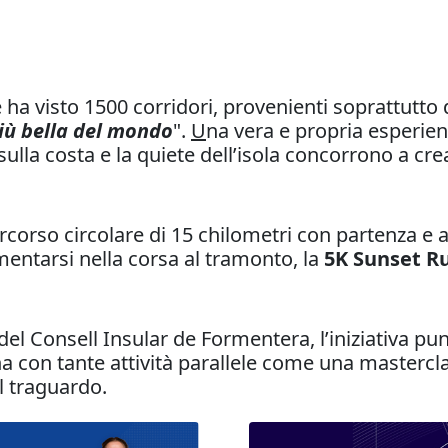
 ha visto 1500 corridori, provenienti soprattutto 
iù bella del mondo
".
U
na vera e propria esperien
ulla costa e la quiete dell’isola concorrono a c
ercorso circolare di 15 chilometri con partenza e ar
mentarsi nella corsa al tramonto, la
5K Sunset R
el Consell Insular de Formentera, l’iniziativa pu
na con tante attività parallele come una masterc
l traguardo.