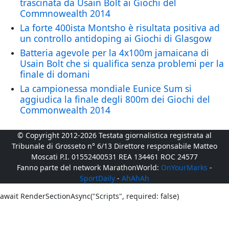
trascinata da Usain Bolt ai Giochi del
Commnowealth 2014
La forte 400ista Montsho è risultata positiva ad
un controllo antidoping ai Giochi di Glasgow
Batteria agevole per la 4x100m jamaicana di
Usain Bolt che si qualifica senza problemi per la
finale di domani
La campionessa mondiale Eunice Sum si
aggiudica la finale degli 800m dei Giochi del
Commonwealth 2014
© Copyright 2012-2026 Testata giornalistica registrata al
Tribunale di Grosseto n° 6/13 Direttore responsabile Matteo
Moscati P.I. 01552400531 REA 134461 ROC 24577
Fanno parte del network MarathonWorld:
OnYourMarks
-
SportDaily
-
AhAhAh
await RenderSectionAsync("Scripts", required: false)