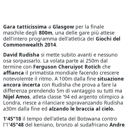
Gara tatticissima
a
Glasgow
per la finale
maschile degli
800m
, una delle gare più attese
dell'intero programma dell'atletica dei
Giochi del
Commonwealth 2014
.
David Rudisha
si mette subito avanti e nessuno
osa sorpassarlo. La volata parte ai 250m dal
termine con
Ferguson Cheruiyot Rotich
che
affianca
il primatista mondiale facendo crescere
notevolemte il ritmo. A 100m dalla fine
situazione
ancora incerta
con Rudisha che prova a fare la
differenza prendendo 5m di vantaggio su tutti ma
Nijel Amos
, atleta classe '94 ed argento olimpico a
Londra, riesce a rilanciare sopravanzando Rudisha
a30m dalla fine ed
alzando le braccia al cielo.
1'45"18
il tempo dell'atleta del Botswana contro
l'1
'45"48
del keniano, bronzo al sudafricano
Andre