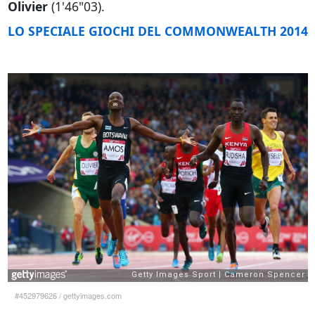
Olivier
(1'46"03).
LO SPECIALE GIOCHI DEL COMMONWEALTH 2014
#452979626
/
gettyimages.com