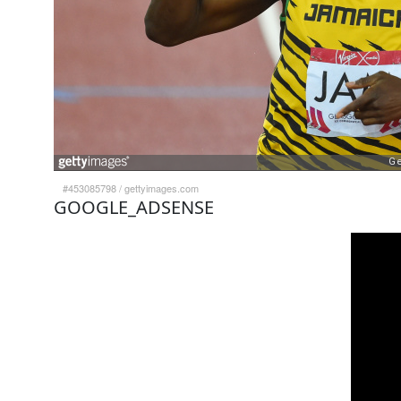
#453085798
/
gettyimages.com
GOOGLE_ADSENSE