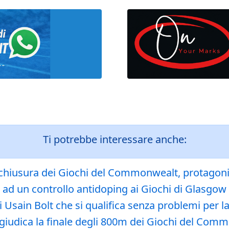
Ti potrebbe interessare anche:
 chiusura dei Giochi del Commonwealt, protagoni
a ad un controllo antidoping ai Giochi di Glasgow
Usain Bolt che si qualifica senza problemi per la
iudica la finale degli 800m dei Giochi del Com