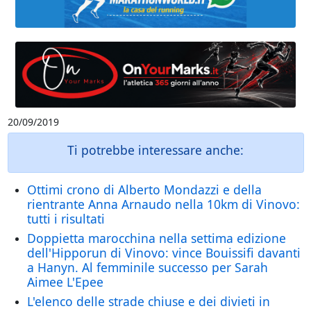
20/09/2019
Ti potrebbe interessare anche:
Ottimi crono di Alberto Mondazzi e della
rientrante Anna Arnaudo nella 10km di Vinovo:
tutti i risultati
Doppietta marocchina nella settima edizione
dell'Hipporun di Vinovo: vince Bouissifi davanti
a Hanyn. Al femminile successo per Sarah
Aimee L'Epee
L'elenco delle strade chiuse e dei divieti in