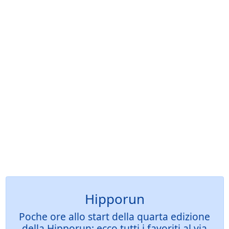
Hipporun
Poche ore allo start della quarta edizione
della Hipporun: ecco tutti i favoriti al via