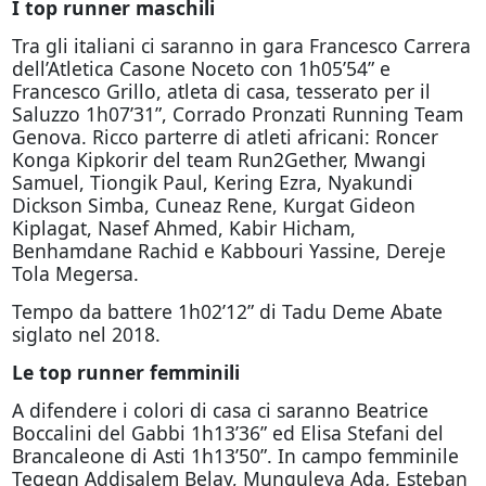
I top runner maschili
Tra gli italiani ci saranno in gara Francesco Carrera
dell’Atletica Casone Noceto con 1h05’54” e
Francesco Grillo, atleta di casa, tesserato per il
Saluzzo 1h07’31”, Corrado Pronzati Running Team
Genova. Ricco parterre di atleti africani: Roncer
Konga Kipkorir del team Run2Gether, Mwangi
Samuel, Tiongik Paul, Kering Ezra, Nyakundi
Dickson Simba, Cuneaz Rene, Kurgat Gideon
Kiplagat, Nasef Ahmed, Kabir Hicham,
Benhamdane Rachid e Kabbouri Yassine, Dereje
Tola Megersa.
Tempo da battere 1h02’12” di Tadu Deme Abate
siglato nel 2018.
Le top runner femminili
A difendere i colori di casa ci saranno Beatrice
Boccalini del Gabbi 1h13’36” ed Elisa Stefani del
Brancaleone di Asti 1h13’50”. In campo femminile
Tegegn Addisalem Belay, Munguleya Ada, Esteban