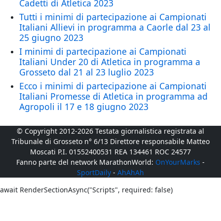
Cadetti di Atletica 2023
Tutti i minimi di partecipazione ai Campionati
Italiani Allievi in programma a Caorle dal 23 al
25 giugno 2023
I minimi di partecipazione ai Campionati
Italiani Under 20 di Atletica in programma a
Grosseto dal 21 al 23 luglio 2023
Ecco i minimi di partecipazione ai Campionati
Italiani Promesse di Atletica in programma ad
Agropoli il 17 e 18 giugno 2023
© Copyright 2012-2026 Testata giornalistica registrata al
Tribunale di Grosseto n° 6/13 Direttore responsabile Matteo
Moscati P.I. 01552400531 REA 134461 ROC 24577
Fanno parte del network MarathonWorld:
OnYourMarks
-
SportDaily
-
AhAhAh
await RenderSectionAsync("Scripts", required: false)