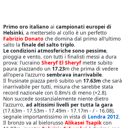
Primo oro italiano
ai
campionati europei di
Helsinki
, a metterselo al collo è un perfetto
Fabrizio Donato
che domina dal primo all'ultimo
salto la
finale del salto triplo
.
Le condizioni atmosferiche sono pessime
,
pioggia e vento, con tutti i finalisti messi a dura
prova: l'ucraino
Sheryf El Sheryf
mette subito
paura piazzando un
17.23
m che prima di vedere
all'opera l'azzurro
sembrava inarrivabile
.
Il frusinate piazza però subito un
17.63m
che sarà
inarrivabile per tutti, misura che sarebbe stata
record nazionale con 0.8m/s di meno (+2.8).
Non succede sostanzialemente niente dietro
l'azzurro,
ad altissimi livelli per tutta la gara
(17.63m - 17.53m - 17.49m - 17.17m - / - 16.08),
segnale importantissimo in vista di
Londra 2012
.
Il bronzo va al bielorusso
Alikasei Tsapik
con