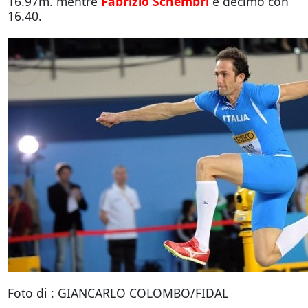
16.97m. mentre
Fabrizio Schembri
è decimo con
16.40.
Foto di : GIANCARLO COLOMBO/FIDAL