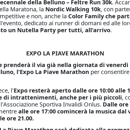
ecennale della Belluno – Feltre Run 30k
. Acca
della Maratona, la
Nordic Walking 10k
, con part
ompetitive e non, anche la
Color Family che par
 l'evento, dedicato ai runner di
domani
ed alle lo
to un Nutella Party per tutti, all'arrivo
.
EXPO LA PIAVE MARATHON
prenderà il via già nella giornata di venerdì 2
Belluno, l'Expo La Piave Marathon
per consentire a
ce, l'
Expo resterà aperto dalle ore 10:00 alle 
e di intrattenimenti, anche per i più piccoli
, c
 l'Associazione Sportiva Invalidi Onlus.
Dalle ore
 mentre
alle ore 17:00 comincerà la musica dal
le ore 21.00.
La Piave Marathon sarà dedicata alla promozio