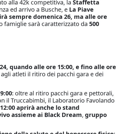
nto alla 42k competitiva, la
Staffetta
enza ed arrivo a Busche, e
La Piave
tirà sempre domenica 26, ma alle ore
ro famiglie sarà caratterizzato da
500
4, quando alle ore 15:00, e fino alle ore
gli atleti il ritiro dei pacchi gara e dei
19:00
: oltre al ritiro pacchi gara e pettorali,
on il Truccabimbi, il Laboratorio Favolando
 12:00 aprirà anche lo stand
 vivo assieme ai Black Dream
,
gruppo
ne della salute e del benessere fisico
: