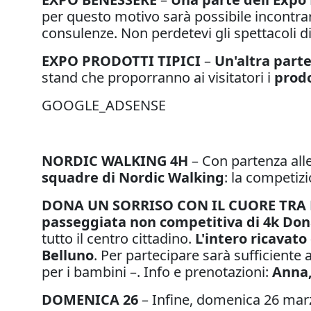
per questo motivo sarà possibile incontrar
consulenze. Non perdetevi gli spettacoli di
EXPO PRODOTTI TIPICI
–
Un'altra parte
stand che proporranno ai visitatori i
prodo
GOOGLE_ADSENSE
NORDIC WALKING 4H
– Con partenza all
squadre di Nordic Walking
: la competiz
DONA UN SORRISO CON IL CUORE TRA 
passeggiata non competitiva di 4k
Dona
tutto il centro cittadino.
L'intero ricavat
Belluno
. Per partecipare sarà sufficiente 
per i bambini –. Info e prenotazioni:
Anna,
DOMENICA 26
– Infine, domenica 26 marz