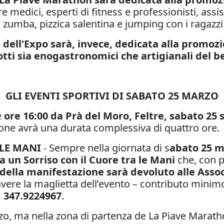
e medici, esperti di fitness e professionisti, ass
 zumba, pizzica salentina e jumping con i ragazzi d
 dell'Expo sarà, invece, dedicata alla promozi
tti sia enogastronomici che artigianali del b
GLI EVENTI SPORTIVI DI SABATO 25 MARZO
e
ore 16:00 da Prà del Moro, Feltre, sabato 25 
ione avrà una durata complessiva di quattro ore.
LE MANI
- Sempre nella giornata di s
abato 25 ma
 un Sorriso con il Cuore tra le Mani
che, con p
o della manifestazione
sarà devoluto alle Assoc
avere la maglietta dell’evento – contributo minimo 
 347.9224967
.
o, ma nella zona di partenza de La Piave Maratho