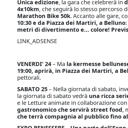
Unica edizione
, la gara che celebrerà in
d
4x10km
, che seguirà lo stesso percorso 
Marathon Bike 50k
. Accanto alle gare, c
10:30 e da Piazza dei Martiri, a Belluno
:
metri di divertimento e... colore! Previs
LINK_ADSENSE
VENERDI' 24
– Ma
la kermesse bellunese 
19:00, aprirà, in Piazza dei Martiri, a 
pettorali.
SABATO 25
– Nella giornata di sabato, inve
la giornata di sabato vedrà
una ricca seri
e le Letture animate in collaborazione con
gastronomico che servirà street food
,
che terrà compagnia al pubblico fino al
EXPO BENESSERE
–
Una parte dell'Expo 