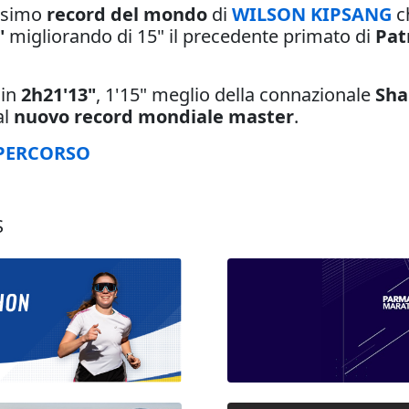
ssimo
record del mondo
di
WILSON KIPSANG
c
"
migliorando di 15" il precedente primato di
Pat
 in
2h21'13"
, 1'15" meglio della connazionale
Sha
al
nuovo record mondiale master
.
 PERCORSO
S