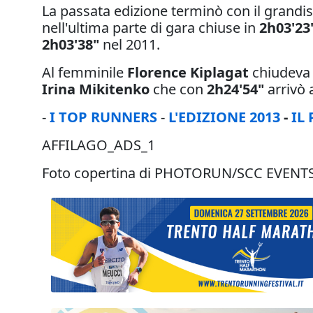
La passata edizione terminò con il
grandi
nell'ultima parte di gara chiuse in
2h03'23
2h03'38"
nel 2011.
Al femminile
Florence Kiplagat
chiudeva
Irina Mikitenko
che con
2h24'54"
arrivò 
-
I TOP RUNNERS
-
L'EDIZIONE 2013
-
IL
AFFILAGO_ADS_1
Foto copertina di PHOTORUN/SCC EVENT